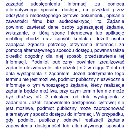
zażądać udostępnienia informacji za pomocą
alternatywnego sposobu dostępu, na przykład przez
odczytanie niedostępnego cyfrowo dokumentu, opisanie
zawartości filmu bez audiodeskrypcji itp. Żądanie
powinno zawierać dane osoby zgłaszającej żądanie,
wskazanie, o którą stronę internetową lub aplikację
mobilną chodzi oraz sposób kontaktu. Jeżeli osoba
żądająca zgłasza potrzebę otrzymania informacji za
pomocą alternatywnego sposobu dostępu, powinna także
określić dogodny dla niej sposób przedstawienia tej
informacji. Podmiot publiczny powinien zrealizować
żądanie niezwłocznie, nie później niż w ciągu 7 dni od
dnia wystąpienia z żądaniem. Jeżeli dotrzymanie tego
terminu nie jest możliwe, podmiot publiczny niezwłocznie
informuje o tym wnoszącego żądanie, kiedy realizacja
żądania będzie możliwa, przy czym termin ten nie może
być dłuższy niż 2 miesiące od dnia wystąpienia z
żądaniem. Jeżeli zapewnienie dostępności cyfrowej nie
jest możliwe, podmiot publiczny może zaproponować
alternatywny sposób dostępu do informacji. W przypadku,
gdy podmiot publiczny odmówi realizacji żądania
zapewnienia dostępności lub alternatywnego sposobu