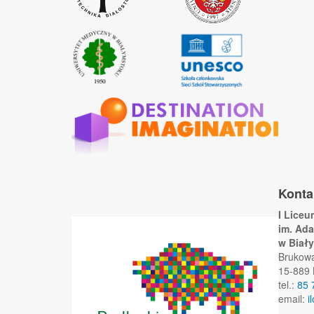
Konta
I Lice
im. Ad
w Biał
Brukow
15-889 
tel.:
85 
email:
i