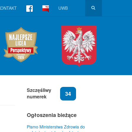
KONTAKT
UWB
Szczęśliwy
34
numerek
Ogłoszenia bieżące
Pismo Ministerstwa Zdrowia do