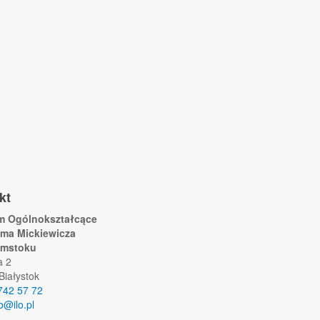
kt
um Ogólnokształcące
ama Mickiewicza
ymstoku
a 2
Białystok
742 57 72
lo@ilo.pl