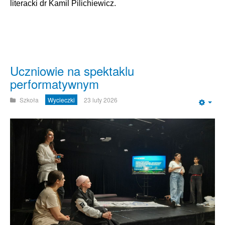
literacki dr Kamil Pilichiewicz
.
Uczniowie na spektaklu
performatywnym
Szkoła
Wycieczki
23 luty 2026
Emp