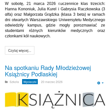
W sobotę, 21 marca 2026 r.uczennice klas trzecich:
Hanna Kononiuk, Julia Kurel i Gabrysia Raczkowska (
3
αlfa
) oraz Małgorzata Grądzka (klasa
3 beta)
w ramach
dni otwartych Warszawskiego Uniwersytetu Medycznego
odwiedziły kampus, gdzie mogły porozmawiać ze
studentami różnych kierunków medycznych oraz
członkami kół naukowych.
Czytaj więcej...
Na spotkaniu Rady Młodzieżowej
Książnicy Podlaskiej
Szkoła
Wycieczki
20 marzec 2026
Emp