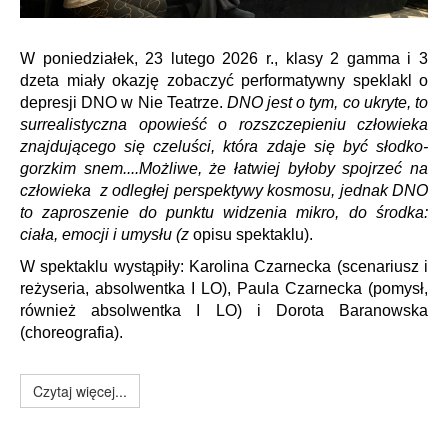
W poniedziałek, 23 lutego 2026 r., klasy 2 gamma i 3
dzeta miały okazję zobaczyć performatywny speklakl o
depresji DNO w Nie Teatrze.
DNO jest o tym, co ukryte, to
surrealistyczna opowieść o rozszczepieniu człowieka
znajdującego się czeluści, która zdaje się być słodko-
gorzkim snem....Możliwe, że łatwiej byłoby spojrzeć na
człowieka z odległej perspektywy kosmosu, jednak DNO
to zaproszenie do punktu widzenia mikro, do środka:
ciała, emocji i umysłu (z
opisu spektaklu).
W spektaklu wystąpiły: Karolina Czarnecka (scenariusz i
reżyseria, absolwentka I LO), Paula Czarnecka (pomysł,
również absolwentka I LO) i Dorota Baranowska
(choreografia).
Czytaj więcej...