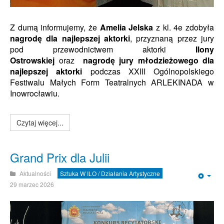
Z dumą informujemy, że
Amelia Jelska
z kl. 4e zdobyła
n
agrodę dla najlepszej aktorki
, przyznaną przez jury
pod przewodnictwem aktorki
Ilony
Ostrowskiej
oraz
nagrodę jury młodzieżowego
dla
najlepszej aktorki
podczas XXIII Ogólnopolskiego
Festiwalu Małych Form Teatralnych ARLEKINADA w
Inowrocławiu.
Czytaj więcej...
Grand Prix dla Julii
Aktualności
Sztuka W ILO / Działania Artystyczne
Emp
29 marzec 2026