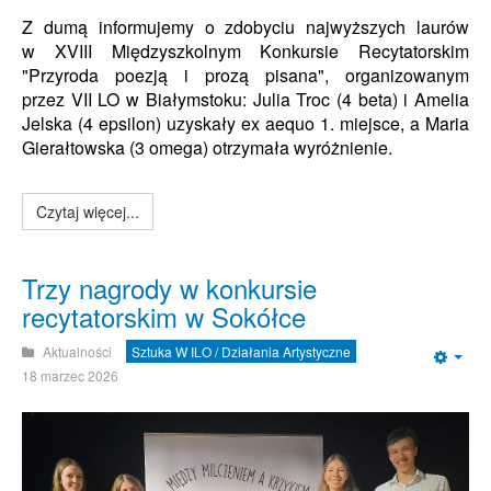
Z dumą informujemy o zdobyciu najwyższych laurów
w
XVIII Międzyszkolnym Konkursie Recytatorskim
"Przyroda poezją i prozą pisana", organizowanym
przez VII LO w Białymstoku
: Julia Troc (4 beta) i Amelia
Jelska (4 epsilon) uzyskały ex aequo 1. miejsce, a Maria
Gierałtowska (3 omega) otrzymała wyróżnienie.
Czytaj więcej...
Trzy nagrody w konkursie
recytatorskim w Sokółce
Aktualności
Sztuka W ILO / Działania Artystyczne
Emp
18 marzec 2026