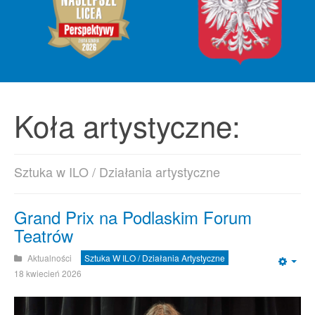
Koła artystyczne:
Sztuka w ILO / Działania artystyczne
Grand Prix na Podlaskim Forum
Teatrów
Aktualności
Sztuka W ILO / Działania Artystyczne
Emp
18 kwiecień 2026