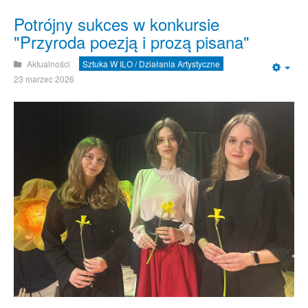
Potrójny sukces w konkursie
"Przyroda poezją i prozą pisana"
Aktualności
Sztuka W ILO / Działania Artystyczne
Emp
23 marzec 2026