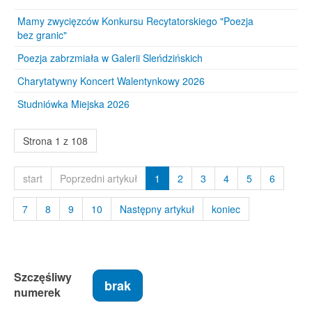
Mamy zwycięzców Konkursu Recytatorskiego "Poezja
bez granic"
Poezja zabrzmiała w Galerii Sleńdzińskich
Charytatywny Koncert Walentynkowy 2026
Studniówka Miejska 2026
Strona 1 z 108
start
Poprzedni artykuł
1
2
3
4
5
6
7
8
9
10
Następny artykuł
koniec
Szczęśliwy
brak
numerek