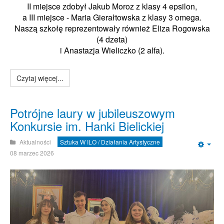
II miejsce zdobył Jakub Moroz z klasy 4
epsilon
,
a III miejsce - Maria Gierałtowska
z klasy 3 omega
.
Naszą szkołę reprezentowały również Eliza Rogowska
(4 dzeta)
i Anastazja Wieliczko (2 alfa).
Czytaj więcej...
Potrójne laury w jubileuszowym
Konkursie im. Hanki Bielickiej
Aktualności
Sztuka W ILO / Działania Artystyczne
Emp
08 marzec 2026