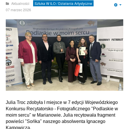
Aktualności
Sztuka W ILO / Działania Artystyczne
Emp
07 marzec 2026
Julia Troc zdobyła I miejsce w 7 edycji Wojewódzkiego
Konkursu Recytatorsko - Fotograficznego "Podlaskie w
moim sercu" w Marianowie. Julia recytowała fragment
powieści "Sońka" naszego absolwenta Ignacego
Karpowicza.