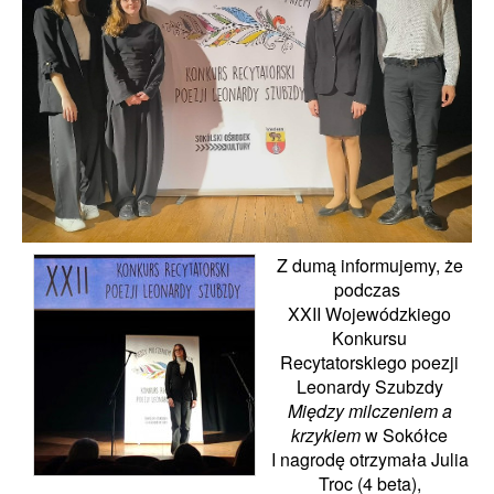
Z dumą informujemy, że
podczas
XXII Wojewódzkiego
Konkursu
Recytatorskiego poezji
Leonardy Szubzdy
Między milczeniem a
krzykiem
w Sokółce
I nagrodę
otrzymała
Julia
Troc
(4
beta
),