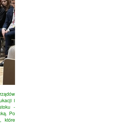
orządów
kacji i
toku -
cką. Po
, które