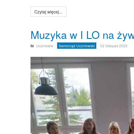
Czytaj więcej...
Muzyka w I LO na ży
Uczniowie
Samorząd Uczniowski
02 listopad 2023