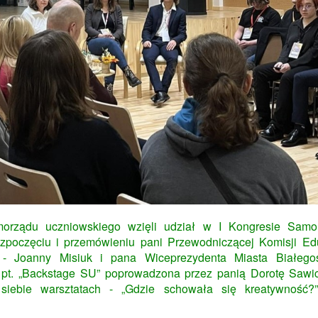
morządu uczniowskiego wzięli udział w I Kongresie Sam
zpoczęciu i przemówieniu pani Przewodniczącej Komisji Edu
- Joanny Misiuk i pana Wiceprezydenta Miasta Białegos
 pt. „Backstage SU” poprowadzona przez panią Dorotę Sawi
siebie warsztatach - „Gdzie schowała się kreatywność?”