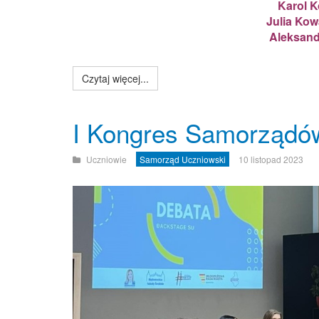
Karol K
Julia Kow
Aleksand
Czytaj więcej...
I Kongres Samorządó
Uczniowie
Samorząd Uczniowski
10 listopad 2023