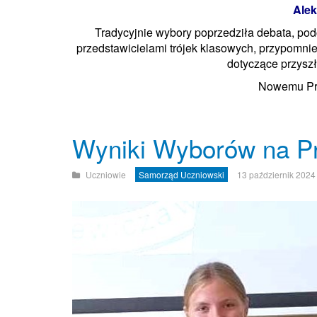
Alek
Tradycyjnie wybory poprzedziła debata, pod
przedstawicielami trójek klasowych, przypomnie
dotyczące przyszł
Nowemu Pre
Wyniki Wyborów na P
Uczniowie
Samorząd Uczniowski
13 październik 2024