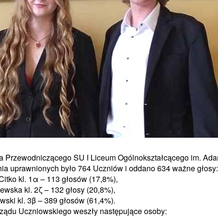
 na Przewodniczącego SU I Liceum Ogólnokształcącego im. Ad
ia uprawnionych było 764 Uczniów i oddano 634 ważne głosy:
itko kl. 1α – 113 głosów (17,8%),
ewska kl. 2ζ – 132 głosy (20,8%),
wski kl. 3β – 389 głosów (61,4%).
ządu Uczniowskiego weszły następujące osoby: