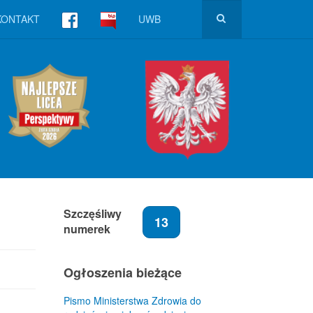
KONTAKT
UWB
Szczęśliwy
13
numerek
Ogłoszenia bieżące
Pismo Ministerstwa Zdrowia do