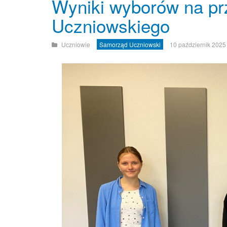
Wyniki wyborów na p
Uczniowskiego
Uczniowie
Samorząd Uczniowski
10 październik 2025