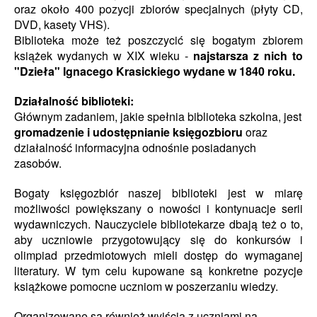
oraz około 400 pozycji zbiorów specjalnych (płyty CD,
DVD, kasety VHS).
Biblioteka może też poszczycić się bogatym zbiorem
książek wydanych w XIX wieku -
najstarsza z nich to
"Dzieła" Ignacego Krasickiego wydane w 1840 roku.
Działalność biblioteki:
Głównym zadaniem, jakie spełnia biblioteka szkolna, jest
gromadzenie i udostępnianie księgozbioru
oraz
działalność informacyjna odnośnie posiadanych
zasobów.
Bogaty księgozbiór naszej biblioteki jest w miarę
możliwości powiększany o nowości i kontynuacje serii
wydawniczych. Nauczyciele bibliotekarze dbają też o to,
aby uczniowie przygotowujący się do konkursów i
olimpiad przedmiotowych mieli dostęp do wymaganej
literatury. W tym celu kupowane są konkretne pozycje
książkowe pomocne uczniom w poszerzaniu wiedzy.
Organizowane
są również wyjścia z uczniami na