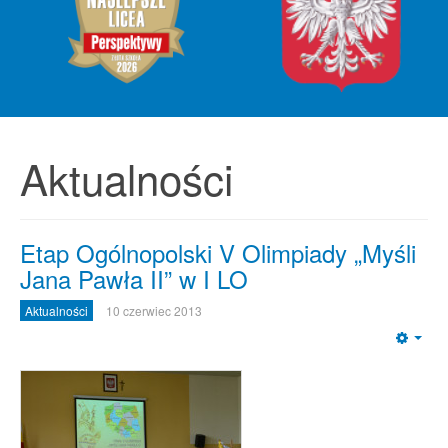
Aktualności
Etap Ogólnopolski V Olimpiady „Myśli
Jana Pawła II” w I LO
Aktualności
10 czerwiec 2013
Emp