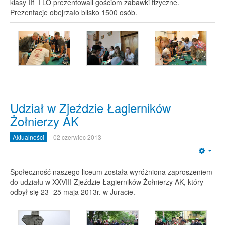
klasy IIf I LO prezentowali gościom zabawki fizyczne.
Prezentacje obejrzało blisko 1500 osób.
Udział w Zjeździe Łagierników
Żołnierzy AK
Aktualności
02 czerwiec 2013
Emp
Społeczność naszego liceum została wyróżniona zaproszeniem
do udziału w XXVIII Zjeździe Łagierników Żołnierzy AK, który
odbył się 23 -25 maja 2013r. w Juracie.