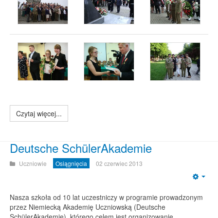
Czytaj więcej...
Deutsche SchülerAkademie
Uczniowie
Osiągnięcia
02 czerwiec 2013
Emp
Nasza szkoła od 10 lat uczestniczy w programie prowadzonym
przez Niemiecką Akademię Uczniowską (Deutsche
SchülerAkademie), którego celem jest organizowanie