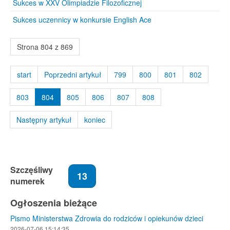
Sukces w XXV Olimpiadzie Filozoficznej
Sukces uczennicy w konkursie English Ace
Strona 804 z 869
start
Poprzedni artykuł
799
800
801
802
803
804
805
806
807
808
Następny artykuł
koniec
Szczęśliwy
13
numerek
Ogłoszenia bieżące
Pismo Ministerstwa Zdrowia do rodziców i opiekunów dzieci
2026-07-06 15:14:35