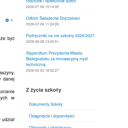
rodziców i opiekunów dzieci
2026-07-06 15:14:35
Odbiór Świadectw Dojrzałości
Empty
2026-07-06 11:24:26
Podręczniki na rok szkolny 2026/2027
oże być
2026-06-26 13:00:51
Stypendium Prezydenta Miasta
Białegostoku za innowacyjną myśl
techniczną
2026-05-20 18:32:27
aszyny,
w danej
Z życia szkoły
konanie
znych w
Dokumenty Szkoły
Osiągnięcia i stypendyści
 udział
Olimpiady i olimpijczycy