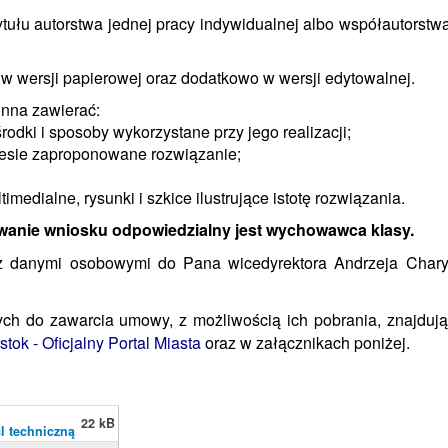
ułu autorstwa jednej pracy indywidualnej albo współautorstwa
w wersji papierowej oraz dodatkowo w wersji edytowalnej.
nna zawierać:
rodki i sposoby wykorzystane przy jego realizacji;
niesie zaproponowane rozwiązanie;
;
medialne, rysunki i szkice ilustrujące istotę rozwiązania.
owanie wniosku odpowiedzialny jest
wychowawca klasy.
 z danymi osobowymi do Pana wicedyrektora Andrzeja Char
ch do zawarcia umowy, z możliwością ich pobrania, znajdują
tok - Oficjalny Portal Miasta
oraz w załącznikach poniżej.
22 kB
l techniczną