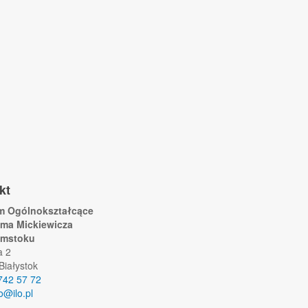
kt
um Ogólnokształcące
ama Mickiewicza
ymstoku
a 2
Białystok
742 57 72
lo@ilo.pl