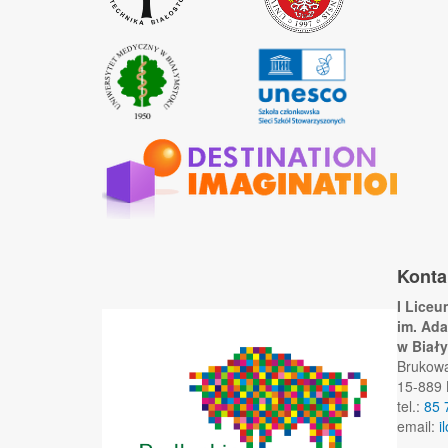
Konta
I Lice
im. Ad
w Biał
Brukow
15-889 
tel.:
85 
email:
i