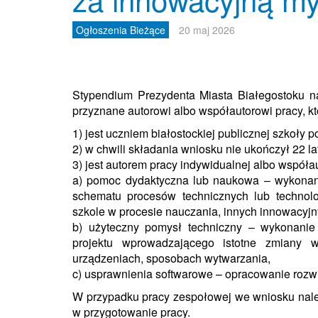
Ogłoszenia Bieżące
20 maj 2026
Stypendium Prezydenta Miasta Białegostoku n
przyznane autorowi albo współautorowi pracy, któ
1) jest uczniem białostockiej publicznej szkoły
2) w chwili składania wniosku nie ukończył 22 lat
3) jest autorem pracy indywidualnej albo współa
a) pomoc dydaktyczna lub naukowa – wykonani
schematu procesów technicznych lub technolo
szkole w procesie nauczania, innych innowacyjn
b) użyteczny pomysł techniczny – wykonanie
projektu wprowadzającego istotne zmiany w
urządzeniach, sposobach wytwarzania,
c) usprawnienia softwarowe – opracowanie roz
W przypadku pracy zespołowej we wniosku nale
w przygotowanie pracy.