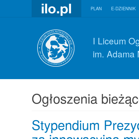
PLAN
E-DZIENNIK
I Liceum O
im. Adama 
Ogłoszenia bieżą
Stypendium Prezyd
za innowacyjną my