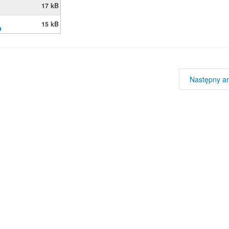
17 kB
15 kB
h
Następny ar