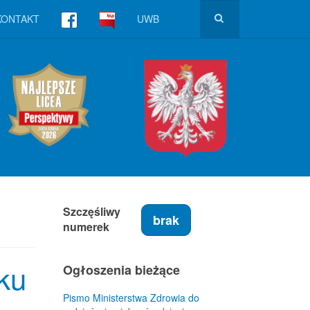
KONTAKT
UWB
Szczęśliwy
brak
numerek
ku
Ogłoszenia bieżące
Pismo Ministerstwa Zdrowia do