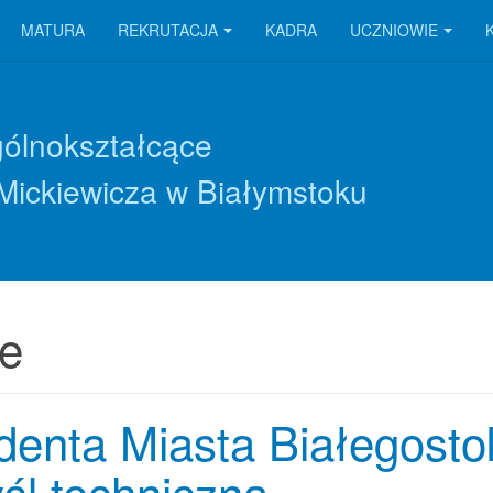
MATURA
REKRUTACJA
KADRA
UCZNIOWIE
gólnokształcące
Mickiewicza w Białymstoku
ce
enta Miasta Białegosto
śl techniczną