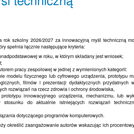
a rok szkolny 2026/2027 za innowacyjną myśl techniczną m
ry spełnia łącznie następujące kryteria:
 ponadpodstawowej w roku, w którym składany jest wniosek;
;
utorem pracy zespołowej w jednej z wymienionych kategorii:
e modelu fizycznego lub cyfrowego urządzenia, prototypu m
gicznych, filmów i prezentacji dydaktycznych przydatnych 
ych rozwiązań na rzecz zdrowia i ochrony środowiska,
 prototypu innowacyjnego urządzenia, mechanizmu, lub wy
 stosunku do aktualnie istniejących rozwiązań technic
wiązania dotyczącego programów komputerowych.
ży określić zaangażowanie autorów wskazując ich procentowy