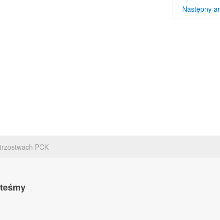
Następny ar
strzostwach PCK
steśmy