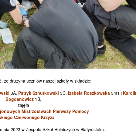
 że drużyna uczniów naszej szkoły w składzie:
owski
3A,
Patryk Sznurkowski
3C
,
Izabela Roszkowsk
a
3m1 i
Karoli
Bogdanowicz
1B,
zajęła
Rejonowych Mistrzostwach Pierwszy Pomocy
skiego Czerwonego Krzyża
etnia 2023 w Zespole Szkół Rolniczych w Białymstoku.