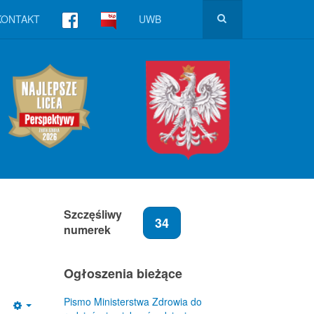
KONTAKT
UWB
h
Szczęśliwy
34
numerek
Ogłoszenia bieżące
Pismo Ministerstwa Zdrowia do