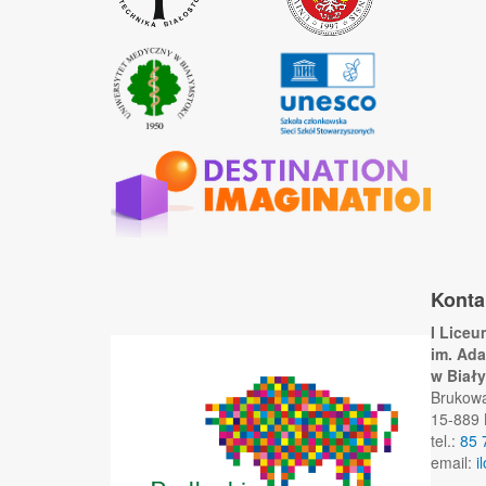
Konta
I Lice
im. Ad
w Biał
Brukow
15-889 
tel.:
85 
email:
i