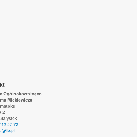
kt
um Ogólnokształcące
ama Mickiewicza
ymstoku
a 2
Białystok
742 57 72
lo@ilo.pl