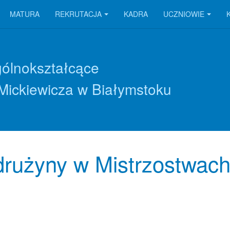
MATURA
REKRUTACJA
KADRA
UCZNIOWIE
gólnokształcące
Mickiewicza w Białymstoku
 drużyny w Mistrzostwac