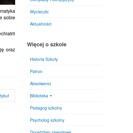
ematyka
Wycieczki
e sobie
Aktualności
hiatrii
Więcej o szkole
ję oraz
Historia Szkoły
Patron
Absolwenci
Biblioteka
tykuł
Pedagog szkolny
Psycholog szkolny
Doradztwo zawodowe