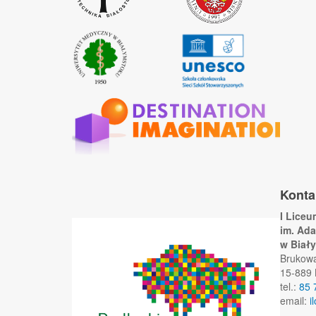
Konta
I Lice
im. Ad
w Biał
Brukow
15-889 
tel.:
85 
email:
i