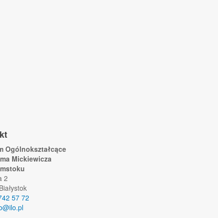
kt
um Ogólnokształcące
ama Mickiewicza
ymstoku
a 2
Białystok
742 57 72
lo@ilo.pl