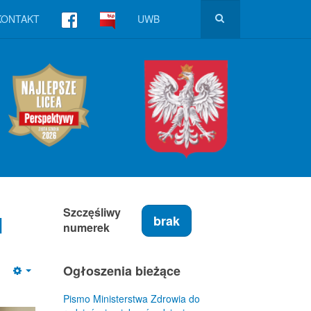
KONTAKT
UWB
u
Szczęśliwy
brak
numerek
Ogłoszenia bieżące
Empty
Pismo Ministerstwa Zdrowia do