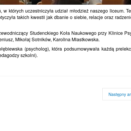
, w których uczestniczyła
udział młodzież naszego liceum. T
zyła takich kwestii jak dbanie o siebie, relacje oraz radzeni
zewodniczący Studenckiego Koła Naukowego przy Klinice Psyc
eniusz, Mikołaj Sotników, Karolina Miastkowska.
ołębiewska (psycholog), która podsumowywała każdą prelekc
dagodzy szkolni).
Następny ar