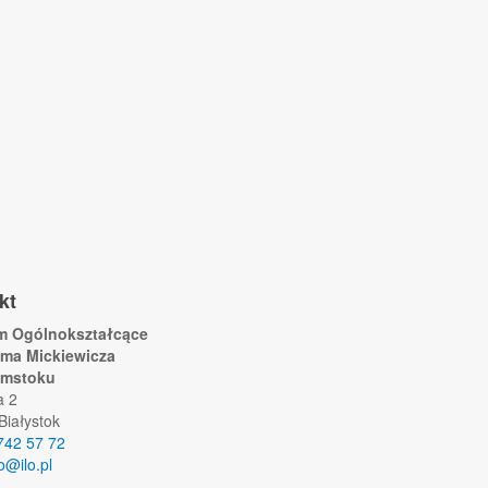
kt
um Ogólnokształcące
ama Mickiewicza
ymstoku
a 2
Białystok
742 57 72
lo@ilo.pl