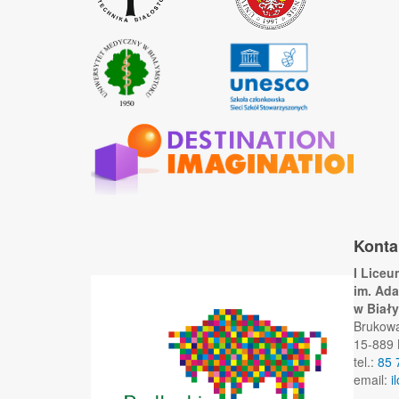
Konta
I Lice
im. Ad
w Biał
Brukow
15-889 
tel.:
85 
email:
i