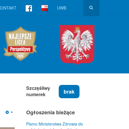
KONTAKT
UWB
Szczęśliwy
brak
numerek
Ogłoszenia bieżące
Empty
Pismo Ministerstwa Zdrowia do