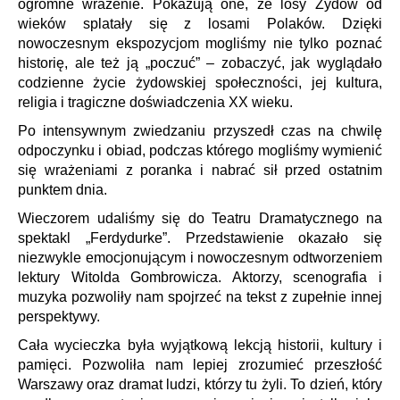
ogromne wrażenie. Pokazują one, że losy Żydów od
wieków splatały się z losami Polaków. Dzięki
nowoczesnym ekspozycjom mogliśmy nie tylko poznać
historię, ale też ją „poczuć” – zobaczyć, jak wyglądało
codzienne życie żydowskiej społeczności, jej kultura,
religia i tragiczne doświadczenia XX wieku.
Po intensywnym zwiedzaniu przyszedł czas na chwilę
odpoczynku i obiad, podczas którego mogliśmy wymienić
się wrażeniami z poranka i nabrać sił przed ostatnim
punktem dnia.
Wieczorem udaliśmy się do Teatru Dramatycznego na
spektakl „Ferdydurke”. Przedstawienie okazało się
niezwykle emocjonującym i nowoczesnym odtworzeniem
lektury Witolda Gombrowicza. Aktorzy, scenografia i
muzyka pozwoliły nam spojrzeć na tekst z zupełnie innej
perspektywy.
Cała wycieczka była wyjątkową lekcją historii, kultury i
pamięci. Pozwoliła nam lepiej zrozumieć przeszłość
Warszawy oraz dramat ludzi, którzy tu żyli. To dzień, który