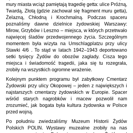
mury miasta wciąż pamiętają tragedię getta: ulice Próżną,
Twardą, Złotą (gdzie zachował się fragment muru getta),
Żelazną, Chłodną i Krochmalną. Podczas spaceru
poznaliśmy dawne dzielnice żydowskiej Warszawy:
Mirow, Grzybów i Leszno – miejsca, w których przetrwało
najwięcej śladów przedwojennego życia. Szczególnym
momentem była wizyta na Umschlagplatzu przy ulicy
Stawki 4/6 . To stąd w latach 1942–1943 deportowano
setki tysięcy Żydów do obozów zagłady. Cisza tego
miejsca i świadomość tragedii, jaka się tu rozegrała,
zrobiły na wszystkich ogromne wrażenie.
Kolejnym punktem programu był zabytkowy Cmentarz
Żydowski przy ulicy Okopowej – jeden z największych i
najstarszych cmentarzy żydowskich w Europie. Spacer
wśród starych nagrobków i macew pozwolił nam
zrozumieć, jak bogata była kultura żydowska w Polsce
przed wojną.
Po południu zwiedzaliśmy Muzeum Historii Żydów
Polskich POLIN. Wystawy muzealne zrobiły na nas