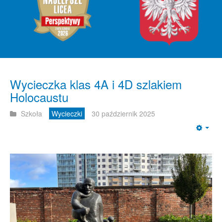
Wycieczka klas 4A i 4D szlakiem
Holocaustu
Szkoła
Wycieczki
30 październik 2025
Emp