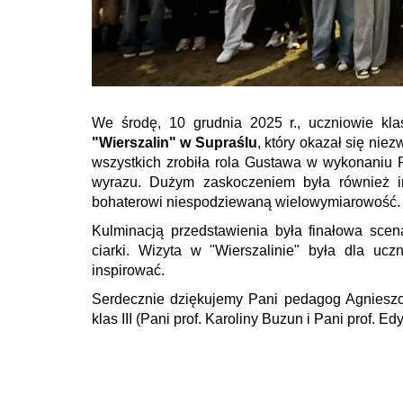
We środę, 10 grudnia 2025 r., uczniowie klasy
"Wierszalin" w Supraślu
, który okazał się ni
wszystkich zrobiła rola Gustawa w wykonaniu 
wyrazu. Dużym zaskoczeniem była również in
bohaterowi niespodziewaną wielowymiarowość.
Kulminacją przedstawienia była finałowa sc
ciarki. Wizyta w "Wierszalinie" była dla ucz
inspirować.
Serdecznie dziękujemy Pani pedagog Agnieszce
klas III (Pani prof. Karoliny Buzun i Pani prof. E