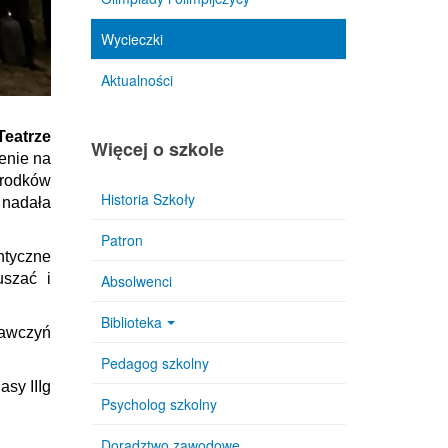
Wycieczki
Aktualności
Teatrze
Więcej o szkole
enie na
środków
Historia Szkoły
 nadała
Patron
ntyczne
uszać i
Absolwenci
Biblioteka
wawczyń
Pedagog szkolny
asy IIIg
Psycholog szkolny
Doradztwo zawodowe