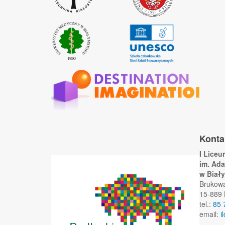
Konta
I Lice
im. Ad
w Biał
Brukow
15-889 
tel.:
85 
email:
i