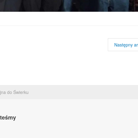
Następny ar
jna do Świerku
steśmy