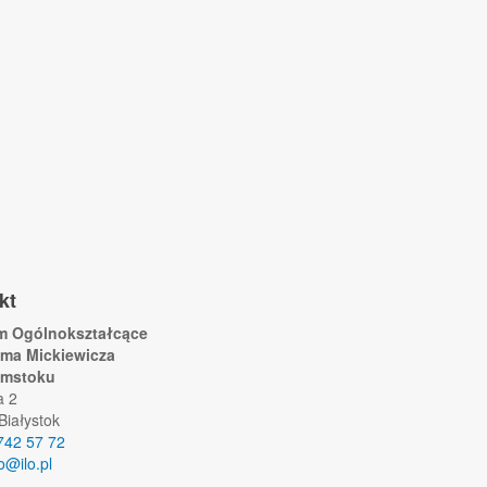
kt
um Ogólnokształcące
ama Mickiewicza
ymstoku
a 2
Białystok
742 57 72
lo@ilo.pl