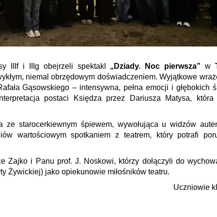
 IIIf i IIIg obejrzeli spektakl
„Dziady. Noc pierwsza”
w
ezwykłym, niemal obrzędowym doświadczeniem. Wyjątkowe wraż
Rafała Gąsowskiego – intensywna, pełna emocji i głębokich 
terpretacja postaci Księdza przez Dariusza Matysa, która
ena ze starocerkiewnym śpiewem, wywołująca u widzów aute
niów wartościowym spotkaniem z teatrem, który potrafi por
 Zajko i Panu prof. J. Noskowi, którzy dołączyli do wycho
dyty Żywickiej) jako opiekunowie miłośników teatru.
Uczniowie kl