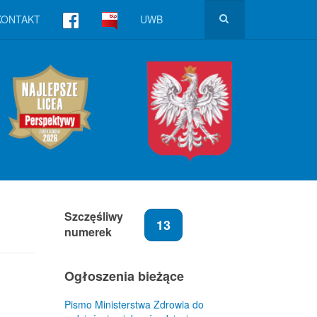
KONTAKT
UWB
Szczęśliwy
13
numerek
Ogłoszenia bieżące
Pismo Ministerstwa Zdrowia do