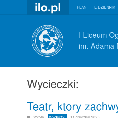
PLAN
E-DZIENNIK
I Liceum O
im. Adama 
Wycieczki:
Teatr, ktory zachwy
Szkoła
Wycieczki
11 grudzień 2025