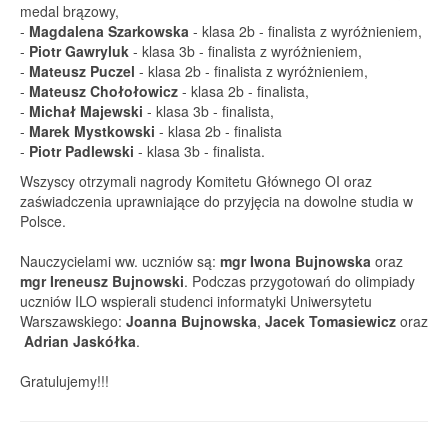
medal brązowy,
-
Magdalena Szarkowska
- klasa 2b - finalista z wyróżnieniem,
-
Piotr Gawryluk
- klasa 3b - finalista z wyróżnieniem,
-
Mateusz Puczel
- klasa 2b - finalista z wyróżnieniem,
-
Mateusz Chołołowicz
- klasa 2b - finalista,
-
Michał Majewski
- klasa 3b - finalista,
-
Marek Mystkowski
- klasa 2b - finalista
-
Piotr Padlewski
- klasa 3b - finalista.
Wszyscy otrzymali nagrody Komitetu Głównego OI oraz
zaświadczenia uprawniające do przyjęcia na dowolne studia w
Polsce.
Nauczycielami ww. uczniów są:
mgr Iwona Bujnowska
oraz
mgr Ireneusz Bujnowski
. Podczas przygotowań do olimpiady
uczniów ILO wspierali studenci informatyki Uniwersytetu
Warszawskiego:
Joanna Bujnowska
,
Jacek Tomasiewicz
oraz
Adrian Jaskółka
.
Gratulujemy!!!