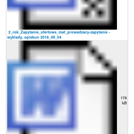
2_rok_Zapytanie_ofertowe_mat_prowadzacy-zapytanie -
wyklady, opiekun 2018_09_04
178
kB