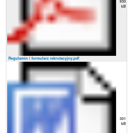
930
kB
Regulamin i formularz rekrutacyjny.pdf
301
kB