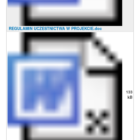
REGULAMIN UCZESTNICTWA W PROJEKCIE.doc
133
kB