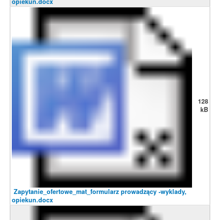
opiekun.docx
128
kB
Zapytanie_ofertowe_mat_formularz prowadzący -wyklady,
opiekun.docx