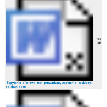
186
kB
Zapytanie_ofertowe_mat_prowadzacy-zapytanie - wyklady,
opiekun.docx