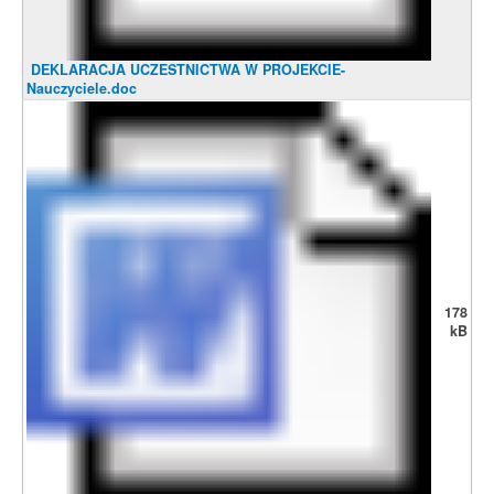
DEKLARACJA UCZESTNICTWA W PROJEKCIE-
Nauczyciele.doc
178
kB