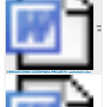
186
kB
OŚWIADCZENIE UCZESTNIKA PROJEKTU -pełnoletni.doc