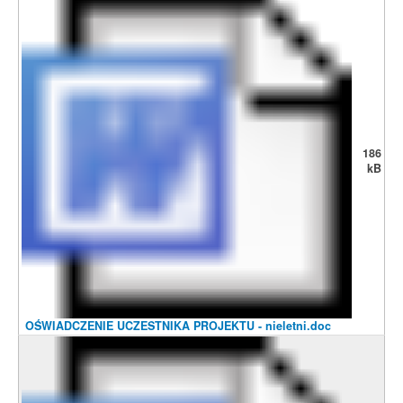
186
kB
OŚWIADCZENIE UCZESTNIKA PROJEKTU - nieletni.doc