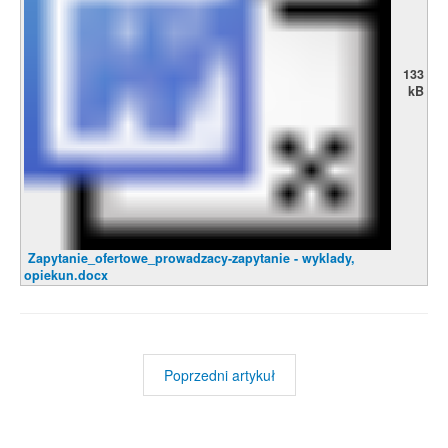
133
kB
Zapytanie_ofertowe_prowadzacy-zapytanie - wyklady,
opiekun.docx
Poprzedni artykuł