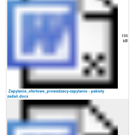
133
kB
Zapytanie_ofertowe_prowadzacy-zapytanie - pakiety
zadań.docx