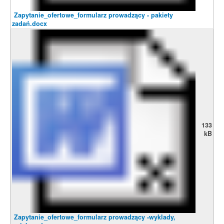
Zapytanie_ofertowe_formularz prowadzący - pakiety
zadań.docx
133
kB
Zapytanie_ofertowe_formularz prowadzący -wyklady,