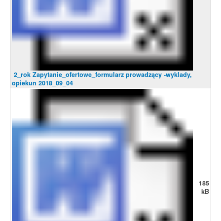
2_rok Zapytanie_ofertowe_formularz prowadzący -wyklady,
opiekun 2018_09_04
185
kB