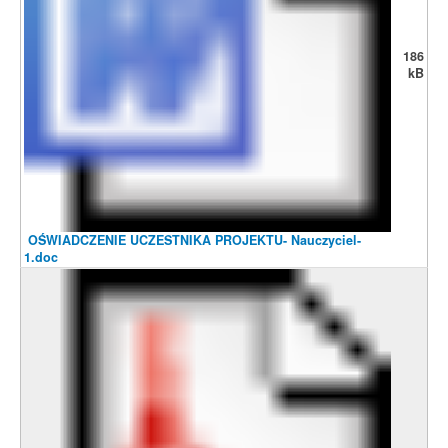
186
kB
OŚWIADCZENIE UCZESTNIKA PROJEKTU- Nauczyciel-
1.doc