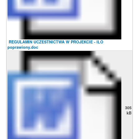
REGULAMIN UCZESTNICTWA W PROJEKCIE - ILO
poprawiony.doc
305
kB