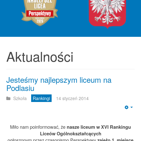
Aktualności
Jesteśmy najlepszym liceum na
Podlasiu
Szkoła
Rankingi
14 styczeń 2014
Emp
Miło nam poinformować, że
nasze liceum w XVI Rankingu
Liceów Ogólnokształcących
ogłoszonym przez czasopismo Perspektywy
zajęło 1. miejsce