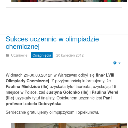
Sukces uczennic w olimpiadzie
chemicznej
Uczniowie
Osiągnięcia
20 kwiecień 2012
Emp
W dniach 29-30.03.2012r. w Warszawie odbył się
finał LVIII
Olimpiady Chemicznej
. Z przyjemnością informujemy, że
Paulina Mieldzioć (IIe)
uzyskała tytuł laureata, uzyskując 15
miejsce w Polsce, zaś
Justyna Golonko (IIe)
i
Paulina Werel
(IIIe)
uzyskały tytuł finalisty. Opiekunem uczennic jest
Pani
profesor Izabela Dobrzyńska.
Serdecznie gratulujemy olimpijczykom i opiekunowi.