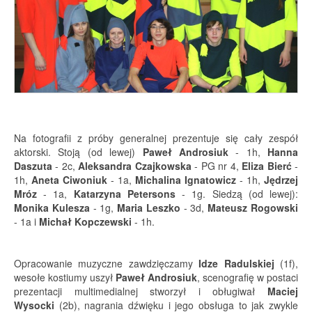
Na fotografii z próby generalnej prezentuje się cały zespół
aktorski. Stoją (od lewej)
Paweł Androsiuk
- 1h,
Hanna
Daszuta
- 2c,
Aleksandra Czajkowska
- PG nr 4,
Eliza Bierć
-
1h,
Aneta Ciwoniuk
- 1a,
Michalina Ignatowicz
- 1h,
Jędrzej
Mróz
- 1a,
Katarzyna Petersons
- 1g. Siedzą (od lewej):
Monika Kulesza
- 1g,
Maria Leszko
- 3d,
Mateusz Rogowski
- 1a i
Michał Kopczewski
- 1h.
Opracowanie muzyczne zawdzięczamy
Idze Radulskiej
(1f),
wesołe kostiumy uszył
Paweł Androsiuk
, scenografię w postaci
prezentacji multimedialnej stworzył i obługiwał
Maciej
Wysocki
(2b), nagrania dźwięku i jego obsługa to jak zwykle