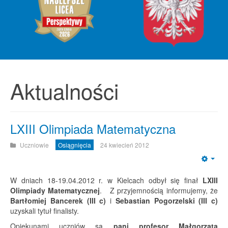
Aktualności
LXIII Olimpiada Matematyczna
Uczniowie
Osiągnięcia
24 kwiecień 2012
Emp
W dniach 18-19.04.2012 r. w Kielcach odbył się finał
LXIII
Olimpiady Matematycznej
. Z przyjemnością informujemy, że
Bartłomiej Bancerek (III c)
i
Sebastian Pogorzelski (III c)
uzyskali tytuł finalisty.
Opiekunami uczniów są
pani profesor Małgorzata