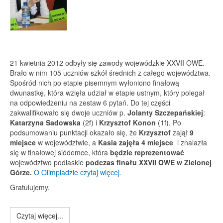
21 kwietnia 2012 odbyły się zawody wojewódzkie XXVII OWE.
Brało w nim 105 uczniów szkół średnich z całego województwa.
Spośród nich po etapie pisemnym wyłoniono finałową
dwunastkę, która wzięła udział w etapie ustnym, który polegał
na odpowiedzeniu na zestaw 6 pytań. Do tej części
zakwalifikowało się dwoje uczniów p.
Jolanty Szczepańskiej
:
Katarzyna Sadowska
(2f) i
Krzysztof Konon
(1f). Po
podsumowaniu punktacji okazało się, że
Krzysztof
zajął
9
miejsce
w województwie, a
Kasia zajęła 4 miejsce
i znalazła
się w finałowej siódemce, która
będzie reprezentować
województwo podlaskie
podczas finału XXVII OWE w Zielonej
Górze.
O Olimpiadzie czytaj więcej.
Gratulujemy.
Czytaj więcej...