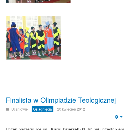
Finalista w Olimpiadzie Teologicznej
Uczniowie
Osiągnięcia
20 kwiecień 2012
Emp
Uczeń naszego liceum -
Karol Dzierżek (kl. Ic)
był uczestnikiem