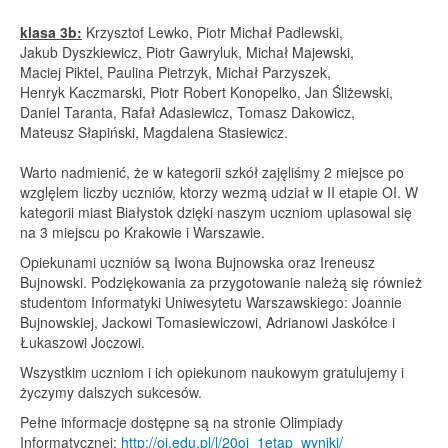
klasa 3b:
Krzysztof Lewko, Piotr Michał Padlewski,
Jakub Dyszkiewicz, Piotr Gawryluk, Michał Majewski,
Maciej Piktel, Paulina Pietrzyk, Michał Parzyszek,
Henryk Kaczmarski, Piotr Robert Konopelko, Jan Śliżewski,
Daniel Taranta, Rafał Adasiewicz, Tomasz Dakowicz,
Mateusz Słapiński, Magdalena Stasiewicz.
Warto nadmienić, że w kategorii szkół zajęliśmy 2 miejsce po
wzglęlem liczby uczniów, ktorzy wezmą udział w II etapie OI. W
kategorii miast Białystok dzięki naszym uczniom uplasowal się
na 3 miejscu po Krakowie i Warszawie.
Opiekunami uczniów są Iwona Bujnowska oraz Ireneusz
Bujnowski. Podziękowania za przygotowanie należą się również
studentom Informatyki Uniwesytetu Warszawskiego: Joannie
Bujnowskiej, Jackowi Tomasiewiczowi, Adrianowi Jaskółce i
Łukaszowi Joczowi.
Wszystkim uczniom i ich opiekunom naukowym gratulujemy i
życzymy dalszych sukcesów.
Pełne informacje dostępne są na stronie Olimpiady
Informatycznej:
http://oi.edu.pl/l/20oi_1etap_wyniki/