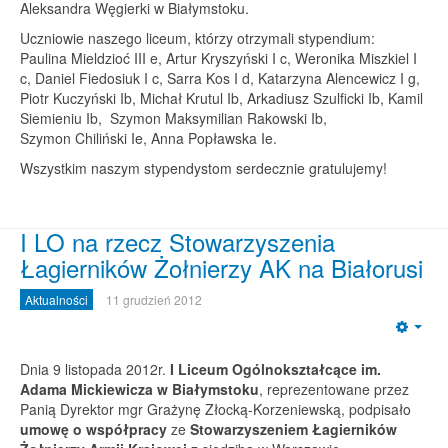
Aleksandra Węgierki w Białymstoku.
Uczniowie naszego liceum, którzy otrzymali stypendium:
Paulina Mieldzioć III e, Artur Kryszyński I c, Weronika Miszkiel I
c, Daniel Fiedosiuk I c, Sarra Kos I d, Katarzyna Alencewicz I g,
Piotr Kuczyński Ib, Michał Krutul Ib, Arkadiusz Szulficki Ib, Kamil
Siemieniu Ib, Szymon Maksymilian Rakowski Ib,
Szymon Chiliński Ie, Anna Popławska Ie.
Wszystkim naszym stypendystom serdecznie gratulujemy!
I LO na rzecz Stowarzyszenia
Łagierników Żołnierzy AK na Białorusi
Aktualności
11 grudzień 2012
Emp
Dnia 9 listopada 2012r.
I Liceum Ogólnokształcące im.
Adama Mickiewicza w Białymstoku
, reprezentowane przez
Panią Dyrektor mgr Grażynę Złocką-Korzeniewską, podpisało
umowę o współpracy
ze
Stowarzyszeniem Łagierników