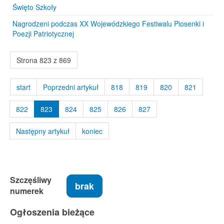
Święto Szkoły
Nagrodzeni podczas XX Wojewódzkiego Festiwalu Piosenki i
Poezji Patriotycznej
Strona 823 z 869
start
Poprzedni artykuł
818
819
820
821
822
823
824
825
826
827
Następny artykuł
koniec
Szczęśliwy
brak
numerek
Ogłoszenia bieżące