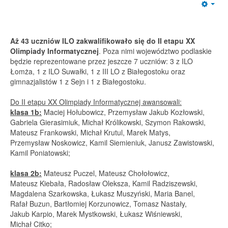
Emp
Aż 43 uczniów ILO zakwalifikowało się do II etapu XX
Olimpiady Informatycznej
. Poza nimi województwo podlaskie
będzie reprezentowane przez jeszcze 7 uczniów: 3 z ILO
Łomża, 1 z ILO Suwałki, 1 z III LO z Białegostoku oraz
gimnazjalistów 1 z Sejn i 1 z Białegostoku.
Do II etapu XX Olimpiady Informatycznej awansowali:
klasa 1b:
Maciej Hołubowicz, Przemysław Jakub Kozłowski,
Gabriela Gierasimiuk, Michał Królikowski, Szymon Rakowski,
Mateusz Frankowski, Michał Krutul, Marek Matys,
Przemysław Noskowicz, Kamil Siemieniuk, Janusz Zawistowski,
Kamil Poniatowski;
klasa 2b:
Mateusz Puczel, Mateusz Chołołowicz,
Mateusz Kiebała, Radosław Oleksza, Kamil Radziszewski,
Magdalena Szarkowska, Łukasz Muszyński, Maria Banel,
Rafał Buzun, Bartłomiej Korzunowicz, Tomasz Nastały,
Jakub Karpio, Marek Mystkowski, Łukasz Wiśniewski,
Michał Citko;