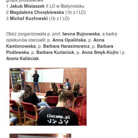
1
Jakub Misiaszek
II LO w Białymstoku
2
Magdalena Chorębiewska
(1b z I LO)
3
Michał Kozłowski
(1b z I LO)
Obóz zorganizowała p. prof.
Iwona Bujnowska
, a kadrę
opiekunów stanowili: p.
Anna Opalińska
, p.
Anna
Kamionowska
, p.
Barbara Harasimowicz
, p.
Barbara
Podlewska
, p.
Barbara Kurianiuk
, p.
Anna Smyk-Kojło
i p.
Aneta Kaliściak
.