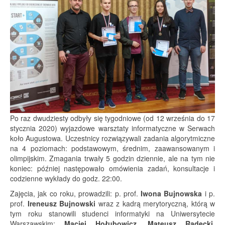
Po raz dwudziesty odbyły się tygodniowe (od 12 września do 17
stycznia 2020) wyjazdowe warsztaty informatyczne w Serwach
koło Augustowa. Uczestnicy rozwiązywali zadania algorytmiczne
na 4 poziomach: podstawowym, średnim, zaawansowanym i
olimpijskim. Zmagania trwały 5 godzin dziennie, ale na tym nie
koniec: później następowało omówienia zadań, konsultacje i
codzienne wykłady do godz. 22:00.
Zajęcia, jak co roku, prowadzili: p. prof.
Iwona Bujnowska
i p.
prof.
Ireneusz Bujnowski
wraz z kadrą merytoryczną, którą w
tym roku stanowili studenci informatyki na Uniwersytecie
Warszawskim:
Maciej Hołubowicz
,
Mateusz Radecki
,