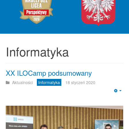
Informatyka
XX ILOCamp podsumowany
Aktualności
Informatyka
18 styczeń 2020
Emp