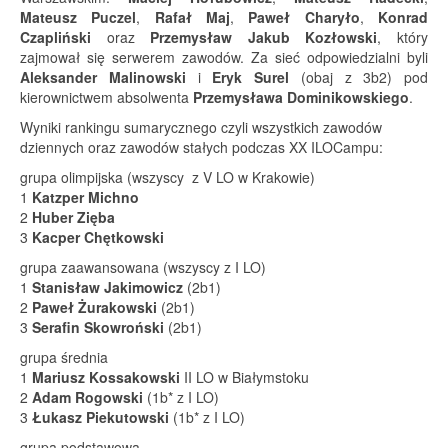
Mateusz Puczel
,
Rafał Maj
,
Paweł Charyło
,
Konrad
Czapliński
oraz
Przemysław Jakub Kozłowski
, który
zajmował się serwerem zawodów. Za sieć odpowiedzialni byli
Aleksander Malinowski
i
Eryk Surel
(obaj z 3b2) pod
kierownictwem absolwenta
Przemysława Dominikowskiego
.
Wyniki rankingu sumarycznego czyli wszystkich zawodów
dziennych oraz zawodów stałych podczas XX ILOCampu:
grupa olimpijska (wszyscy z V LO w Krakowie)
1
Katzper Michno
2
Huber Zięba
3
Kacper Chętkowski
grupa zaawansowana (wszyscy z I LO)
1
Stanisław Jakimowicz
(2b1)
2
Paweł Żurakowski
(2b1)
3
Serafin Skowroński
(2b1)
grupa średnia
1
Mariusz Kossakowski
II LO w Białymstoku
2
Adam Rogowski
(1b* z I LO)
3
Łukasz Piekutowski
(1b* z I LO)
grupa podstawowa