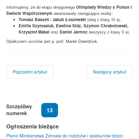
Informujemy, że do etapu okręgowego
Olimpiady Wiedzy o Polsce i
Świecie Współczesnym
awansowały następujące osoby:
Tomasz Baszeń
i
Jakub Łoszewski
(obaj z klasy III a),
Emilia Szymasiuk, Ewelina Sidz, Szymon Chrabolowski,
Krzysztof Makal
oraz
Daniel Jarmoc
(wszyscy z klasy II a).
Opiekunem uczniów jest p. prof. Marek Dawidziuk.
Poprzedni artykuł
Następny artykuł
Szczęśliwy
13
numerek
Ogłoszenia bieżące
Pismo Ministerstwa Zdrowia do rodziców i opiekunów dzieci