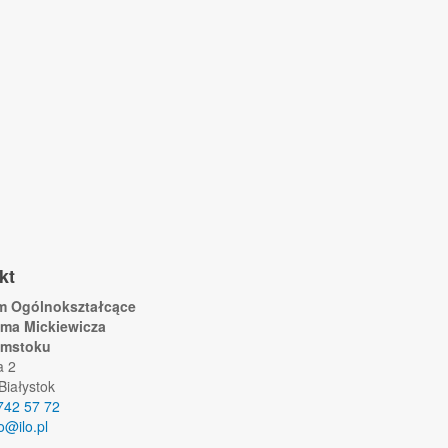
kt
um Ogólnokształcące
ama Mickiewicza
ymstoku
a 2
Białystok
742 57 72
lo@ilo.pl