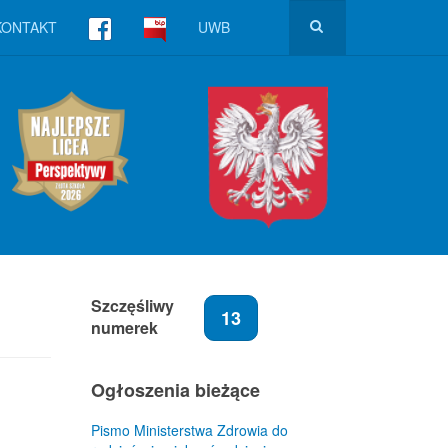
KONTAKT
UWB
Szczęśliwy
13
numerek
Ogłoszenia bieżące
Pismo Ministerstwa Zdrowia do