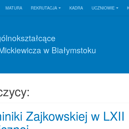
MATURA
REKRUTACJA
KADRA
UCZNIOWIE
gólnokształcące
Mickiewicza w Białymstoku
czycy:
niki Zajkowskiej w LXII
cznej