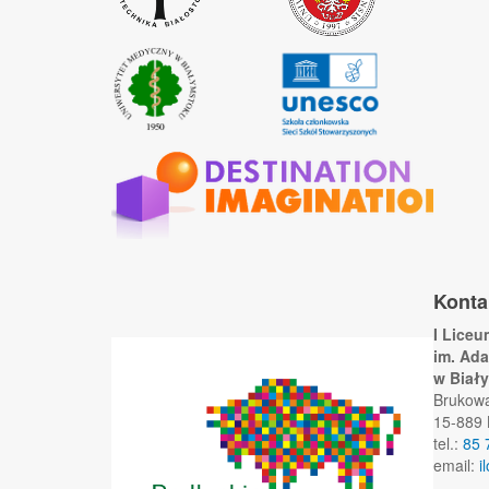
Konta
I Lice
im. Ad
w Biał
Brukow
15-889 
tel.:
85 
email:
i