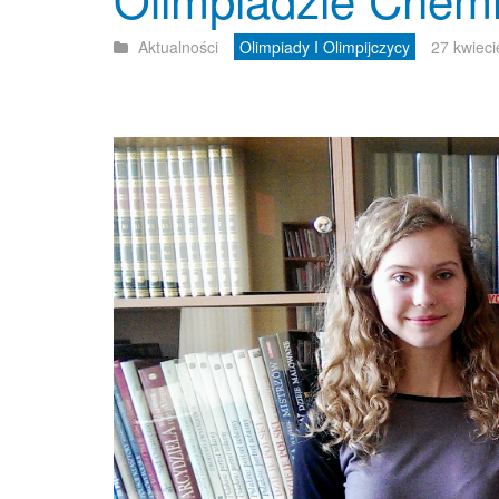
Aktualności
Olimpiady I Olimpijczycy
27 kwiec