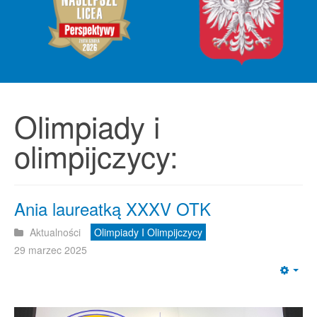
Olimpiady i
olimpijczycy:
Ania laureatką XXXV OTK
Aktualności
Olimpiady I Olimpijczycy
29 marzec 2025
Emp