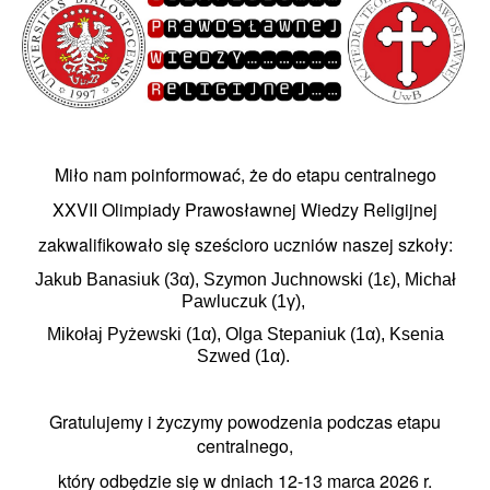
Miło nam poinformować, że do etapu centralnego
XXVII Olimpiady Prawosławnej Wiedzy Religijnej
zakwalifikowało się sześcioro uczniów naszej szkoły:
Jakub Banasiuk (3α), Szymon Juchnowski (1ε),
Michał
Pawluczuk (1γ),
Mikołaj Pyżewski (1α), Olga Stepaniuk (1α), Ksenia
Szwed (1α).
Gratulujemy i życzymy powodzenia podczas etapu
centralnego,
który odbędzie się w dniach 12-13 marca 2026 r.