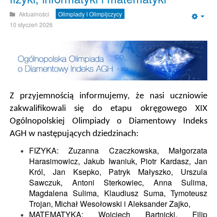
Aktualności
Olimpiady I Olimpijczycy
Emp
10 styczeń 2026
Z przyjemnością informujemy, że nasi uczniowie
zakwalifikowali się do etapu okręgowego XIX
Ogólnopolskiej Olimpiady o Diamentowy Indeks
AGH w następujących dziedzinach:
FIZYKA:
Zuzanna Czaczkowska, Małgorzata
Harasimowicz, Jakub Iwaniuk, Piotr Kardasz, Jan
Król, Jan Ksepko, Patryk Małyszko, Urszula
Sawczuk, Antoni Sterkowiec, Anna Sulima,
Magdalena Sulima, Klaudiusz Suma, Tymoteusz
Trojan, Michał Wesołowski i Aleksander Zajko,
MATEMATYKA: Wojciech Bartnicki, Filip