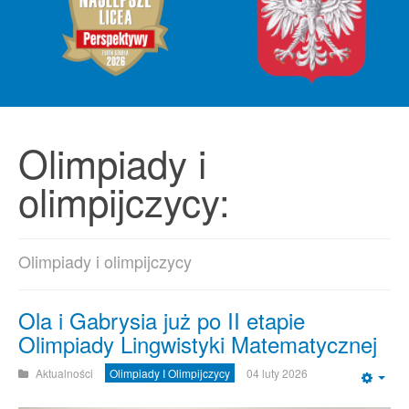
Olimpiady i
olimpijczycy:
Olimpiady i olimpijczycy
Ola i Gabrysia już po II etapie
Olimpiady Lingwistyki Matematycznej
Aktualności
Olimpiady I Olimpijczycy
04 luty 2026
Emp