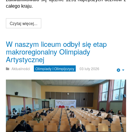
całego kraju.
Czytaj więcej...
W naszym liceum odbył się etap
makroregionalny Olimpiady
Artystycznej
Aktualności
Olimpiady I Olimpijczycy
03 luty 2026
Emp