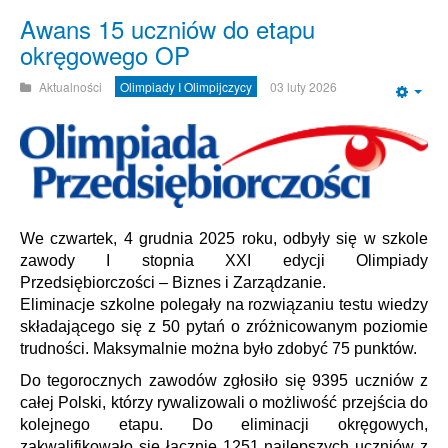
Awans 15 uczniów do etapu
okręgowego OP
Aktualności
Olimpiady I Olimpijczycy
03 luty 2026
Emp
We czwartek, 4 grudnia 2025 roku, odbyły się w szkole
zawody I stopnia XXI edycji Olimpiady
Przedsiębiorczości – Biznes i Zarządzanie.
Eliminacje szkolne polegały na rozwiązaniu testu wiedzy
składającego się z 50 pytań o zróżnicowanym poziomie
trudności. Maksymalnie można było zdobyć 75 punktów.
Do tegorocznych zawodów zgłosiło się 9395 uczniów z
całej Polski, którzy rywalizowali o możliwość przejścia do
kolejnego etapu. Do eliminacji okręgowych,
zakwalifikowało się łącznie 1251 najlepszych uczniów z