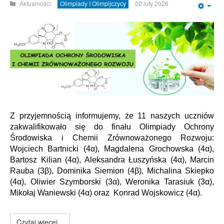
Aktualności
Olimpiady I Olimpijczycy
02 luty 2026
Emp
Z przyjemnością informujemy, że 11 naszych uczniów
zakwalifikowało się do finału Olimpiady Ochrony
Środowiska i Chemii Zrównoważonego Rozwoju:
Wojciech Bartnicki (4α), Magdalena Grochowska (4α),
Bartosz Kilian (4α), Aleksandra Łuszyńska (4α), Marcin
Rauba (3β), Dominika Siemion (4β), Michalina Skiepko
(4α), Oliwier Szymborski (3α), Weronika Tarasiuk (3α),
Mikołaj Waniewski (4α) oraz Konrad Wojskowicz (4α).
Czytaj więcej...