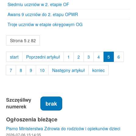
Siedmiu uczniów w 2. etapie OF
Awans 9 uczniów do 2. etapu OPWR
Troje uczniów w etapie okręgowym OG
Strona 5 z 82
start
Poprzedni artykuł
1
2
3
4
5
6
7
8
9
10
Następny artykuł
koniec
Szczęśliwy
brak
numerek
Ogłoszenia bieżące
Pismo Ministerstwa Zdrowia do rodziców i opiekunów dzieci
2026-07-06 15:14:35