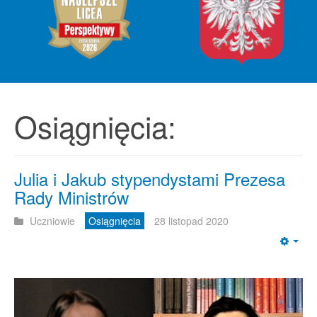
Osiągnięcia:
Julia i Jakub stypendystami Prezesa
Rady Ministrów
Uczniowie
Osiągnięcia
28 listopad 2020
Emp