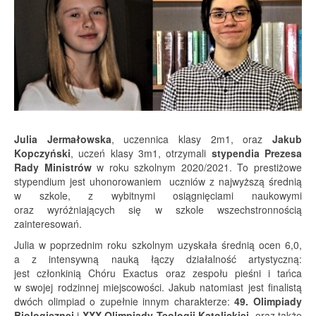
Julia Jermałowska
, uczennica klasy 2m1, oraz
Jakub
Kopczyński
, uczeń klasy 3m1, otrzymali
stypendia Prezesa
Rady Ministrów
w roku szkolnym 2020/2021. To prestiżowe
stypendium jest uhonorowaniem uczniów z najwyższą średnią
w szkole, z wybitnymi osiągnięciami naukowymi
oraz wyróżniających się w szkole wszechstronnością
zainteresowań.
Julia w poprzednim roku szkolnym uzyskała średnią ocen 6,0,
a z intensywną nauką łączy działalność artystyczną:
jest członkinią Chóru Exactus oraz zespołu pieśni i tańca
w swojej rodzinnej miejscowości. Jakub natomiast jest finalistą
dwóch olimpiad o zupełnie innym charakterze:
49. Olimpiady
Biologicznej
i
XXX Olimpiady Teologii Katolickiej
oraz także