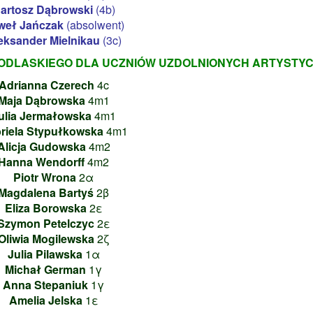
artosz Dąbrowski
(4b)
weł Jańczak
(absolwent)
eksander Mielnikau
(3c)
DLASKIEGO DLA UCZNIÓW UZDOLNIONYCH ARTYSTYC
Adrianna Czerech
4c
Maja Dąbrowska
4m1
ulia Jermałowska
4m1
riela Stypułkowska
4m1
Alicja Gudowska
4m2
Hanna Wendorff
4m2
Piotr Wrona
2α
Magdalena Bartyś
2β
Eliza Borowska
2ε
Szymon Petelczyc
2ε
Oliwia Mogilewska
2ζ
Julia Pilawska
1α
Michał German
1γ
Anna Stepaniuk
1γ
Amelia Jelska
1ε