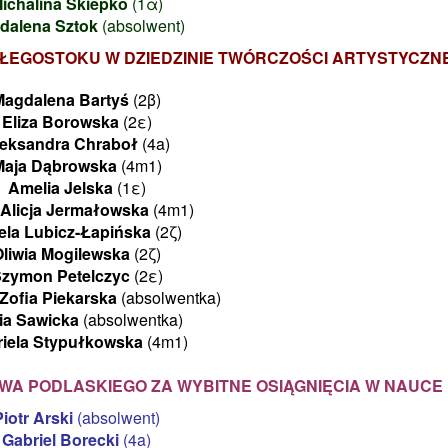
ichalina Skiepko
(1α)
dalena Sztok
(absolwent)
AŁEGOSTOKU W DZIEDZINIE TWÓRCZOŚCI ARTYSTYCZN
Magdalena Bartyś
(2β)
Eliza Borowska
(2ε)
leksandra Chraboł
(4a)
Maja Dąbrowska
(4m1)
Amelia Jelska
(1ε)
 Alicja Jermałowska
(4m1)
ela Lubicz-Łapińska
(2ζ)
Oliwia Mogilewska
(2ζ)
zymon Petelczyc
(2ε)
 Zofia Piekarska
(absolwentka)
ia Sawicka
(absolwentka)
iela Stypułkowska
(4m1)
A PODLASKIEGO ZA WYBITNE OSIĄGNIĘCIA W NAUCE
Piotr Arski
(absolwent)
Gabriel Borecki
(4a)