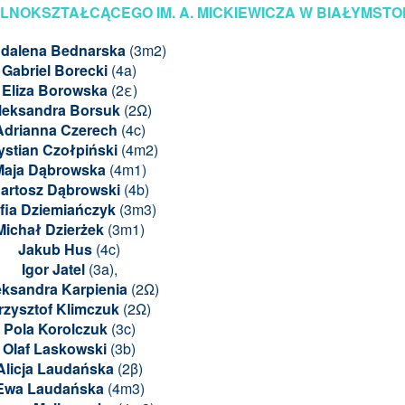
LNOKSZTAŁCĄCEGO IM. A. MICKIEWICZA W BIAŁYMST
dalena Bednarska
(3m2)
Gabriel Borecki
(4a)
Eliza Borowska
(2ε)
leksandra Borsuk
(2
Ω)
Adrianna Czerech
(4c)
ystian Czołpiński
(4m2)
Maja Dąbrowska
(4m1)
artosz Dąbrowski
(4b)
fia Dziemiańczyk
(3m3)
Michał Dzierżek
(3m1)
Jakub Hus
(4c)
Igor Jatel
(3a),
eksandra Karpienia
(2
Ω)
rzysztof Klimczuk
(2
Ω)
Pola Korolczuk
(3c)
Olaf Laskowski
(3b)
Alicja Laudańska
(2β)
Ewa Laudańska
(4m3)