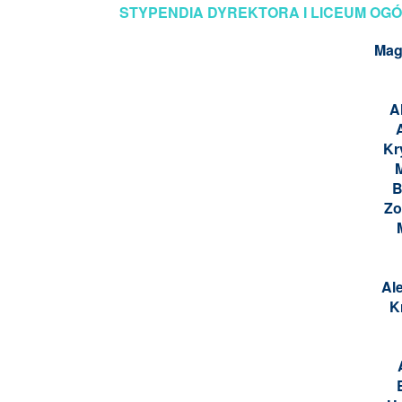
STYPENDIA DYREKTORA I LICEUM OGÓ
Mag
A
Kr
B
Zo
Al
K