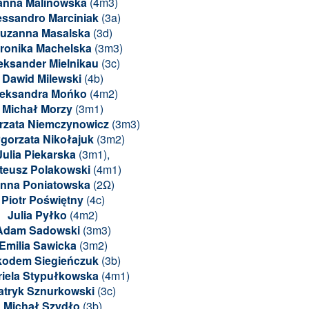
anna Malinowska
(4m3)
essandro Marciniak
(3a)
uzanna Masalska
(3d)
ronika Machelska
(3m3)
eksander Mielnikau
(3c)
Dawid Milewski
(4b)
leksandra Mońko
(4m2)
Michał Morzy
(3m1)
rzata Niemczynowicz
(3m3)
gorzata Nikołajuk
(3m2)
Julia Piekarska
(3m1),
teusz Polakowski
(4m1)
nna Poniatowska
(2
Ω)
Piotr Poświętny
(4c)
Julia Pyłko
(4m2)
Adam Sadowski
(3m3)
Emilia Sawicka
(3m2)
kodem Siegieńczuk
(3b)
iela Stypułkowska
(4m1)
atryk Sznurkowski
(3c)
Michał Szydło
(3b)