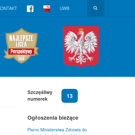
KONTAKT
UWB
Szczęśliwy
13
numerek
Ogłoszenia bieżące
Pismo Ministerstwa Zdrowia do