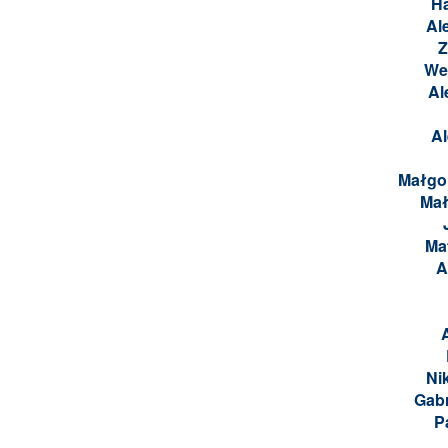
H
Al
Z
We
Al
A
Małgo
Mał
Ma
A
Ni
Gabr
P