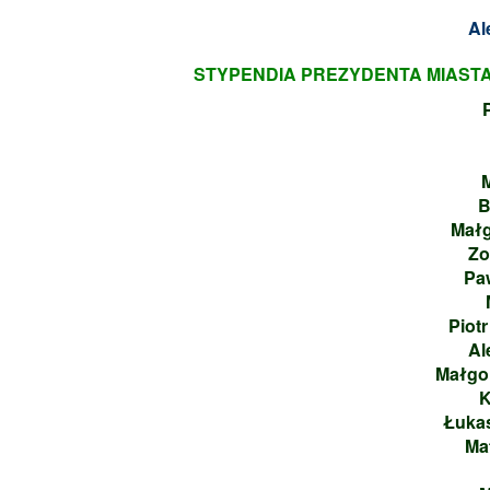
Al
STYPENDIA PREZYDENTA MIASTA 
B
Małg
Zo
Pa
Piotr
Al
Małgo
K
Łukas
Ma