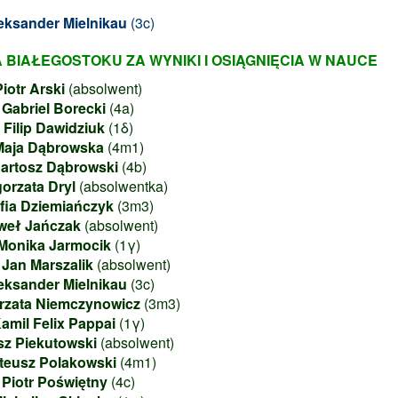
eksander Mielnikau
(3c)
BIAŁEGOSTOKU ZA WYNIKI I OSIĄGNIĘCIA W NAUCE
Piotr Arski
(absolwent)
Gabriel Borecki
(4a)
Filip Dawidziuk
(1δ)
Maja Dąbrowska
(4m1)
artosz Dąbrowski
(4b)
orzata Dryl
(absolwentka)
fia Dziemiańczyk
(3m3)
weł Jańczak
(absolwent)
Monika Jarmocik
(1γ)
 Jan Marszalik
(absolwent)
eksander Mielnikau
(3c)
rzata Niemczynowicz
(3m3)
amil Felix Pappai
(1γ)
z Piekutowski
(absolwent)
teusz Polakowski
(4m1)
Piotr Poświętny
(4c)