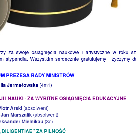
zy za swoje osiągnięcia naukowe i artystyczne w roku s
m stypendia. Wszystkim serdecznie gratulujemy i życzymy d
UM PREZESA RADY MINISTRÓW
lia Jermałowska
(4m1)
I I NAUKI - ZA WYBITNE OSIĄGNIĘCIA EDUKACYJNE
Piotr Arski
(absolwent)
 Jan Marszalik
(absolwent)
eksander Mielnikau
(3c)
„DILIGENTIAE” ZA PILNOŚĆ