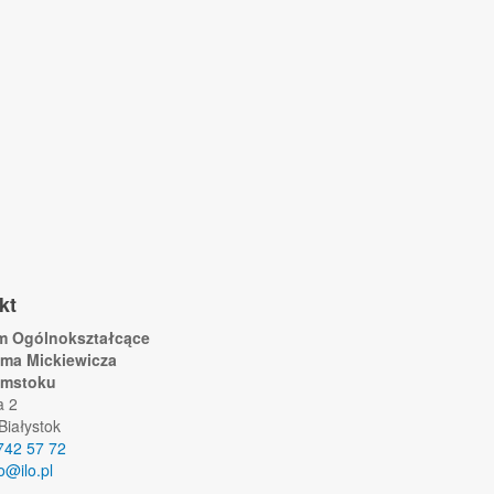
kt
um Ogólnokształcące
ama Mickiewicza
ymstoku
a 2
Białystok
742 57 72
lo@ilo.pl