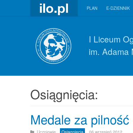
PLAN
E-DZIENNIK
I Liceum O
im. Adama 
Osiągnięcia:
Medale za pilność
Uczniowie
Osiągnięcia
06 wrzesień 2012