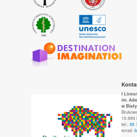
Konta
I Lice
im. Ad
w Biał
Brukow
15-889 
tel.:
85 
email:
i