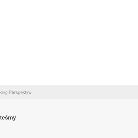
king Perspektyw
steśmy