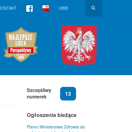
KONTAKT
UWB
Szczęśliwy
13
numerek
Ogłoszenia bieżące
Pismo Ministerstwa Zdrowia do