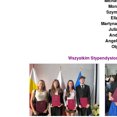
Micha
Moni
Szymo
Eli
Martyna
Juli
And
Angel
Ol
Wszystkim Stypendystom 