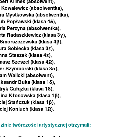
ert Klimek (absolwent),
a Kowalewicz (absolwentka),
ra Mystkowska (absolwentka),
ub Popławski (klasa 4δ),
ria Perzyna (absolwentka),
ta Radaszkiewicz (klasa 3γ),
Smorszczewska (klasa 4β),
ra Sobiecka (klasa 3ε),
na Staszek (klasa 4ε),
asz Szeszel (klasa 4Ω),
ier Szymborski (klasa 3α),
am Walicki (absolwent),
aksandr Buka
(klasa 1
δ
),
tryk Gałązka
(klasa 1
δ
),
nina Kłosowska
(klasa 1β),
iej Stańczuk
(klasa 1β),
ciej Koniuch
(klasa 1
Ω
).
inie twórczości artystycznej otrzymali: