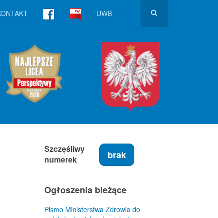
KONTAKT
UWB
Szczęśliwy
brak
numerek
Ogłoszenia bieżące
Pismo Ministerstwa Zdrowia do