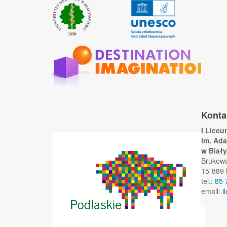
Konta
I Lice
im. Ad
w Biał
Brukow
15-889 
tel.:
85 
email:
i