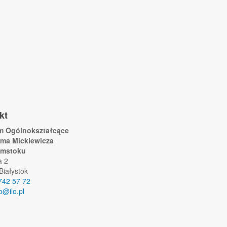
kt
um Ogólnokształcące
ama Mickiewicza
ymstoku
a 2
Białystok
742 57 72
lo@ilo.pl