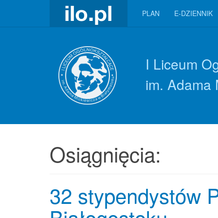
PLAN
E-DZIENNIK
I Liceum O
im. Adama 
Osiągnięcia:
32 stypendystów P
Białegostoku