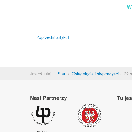
W
Poprzedni artykuł
Jesteś tutaj:
Start
Osiągnięcia i stypendyści
32 
Nasi Partnerzy
Tu je