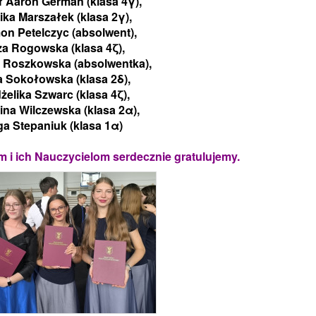
ł Aaron German (klasa 4γ),
ka Marszałek (klasa 2γ),
n Petelczyc (absolwent),
za Rogowska (klasa 4ζ),
 Roszkowska (absolwentka),
a Sokołowska (klasa 2δ),
żelika Szwarc (klasa 4ζ),
ina Wilczewska (klasa 2α),
ga Stepaniuk
(klasa 1α)
i ich Nauczycielom serdecznie gratulujemy.