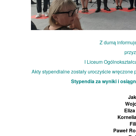
Z dumą informuje
przy
I Liceum Ogólnokształc
Akty stypendialne zostały uroczyście wręczone 
Stypendia za wyniki i osiągn
Jak
Wojc
Eliz
Korneli
Fi
Paweł Rom