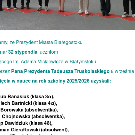
my, że ​​Prezydent Miasta Białegostoku
znał
32 stypendia
uczniom
ącego im. Adama Mickiewicza w Białymstoku.
przez
Pana Prezydenta Tadeusza Truskolaskiego
8 września 
ięcia w nauce na rok szkolny 2025/2026 uzyskali:
ub Banasiuk (klasa 3α),
iech Bartnicki (klasa 4α),
a Borowska (absolwentka),
a Chojnowska (absolwentka),
lip Dawidziuk (klasa 4δ),
an Gierałtowski (absolwent),