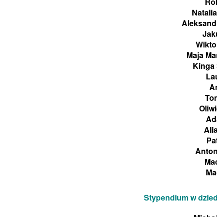
Rob
Natali
Aleksand
Jak
Wikto
Maja Mar
Kinga 
Lau
An
Tom
Oliw
Ad
Ali
Pa
Anto
Mac
Ma
Stypendium w dziedz