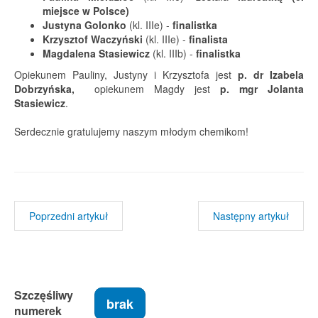
miejsce w Polsce)
Justyna Golonko
(kl. IIIe) -
finalistka
Krzysztof Waczyński
(kl. IIIe) -
finalista
Magdalena Stasiewicz
(kl. IIIb) -
finalistka
Opiekunem Pauliny, Justyny i Krzysztofa jest
p. dr Izabela
Dobrzyńska,
opiekunem Magdy jest
p. mgr Jolanta
Stasiewicz
.
Serdecznie gratulujemy naszym młodym chemikom!
Poprzedni artykuł
Następny artykuł
Szczęśliwy
brak
numerek