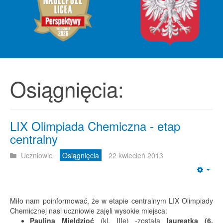
Osiągnięcia:
LIX Olimpiada Chemiczna - etap
centralny
Uczniowie
Osiągnięcia
22 kwiecień 2013
Emp
Miło nam poinformować, że w etapie centralnym LIX Olimpiady
Chemicznej nasi uczniowie zajęli wysokie miejsca:
Paulina Mieldzioć
(kl. IIIe) -została
laureatką (6.