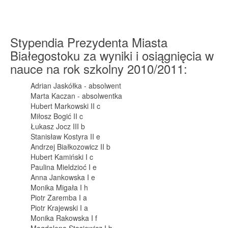
Stypendia Prezydenta Miasta
Białegostoku za wyniki i osiągnięcia w
nauce na rok szkolny 2010/2011:
Adrian Jaskółka - absolwent
Marta Kaczan - absolwentka
Hubert Markowski II c
Miłosz Bogić II c
Łukasz Jocz III b
Stanisław Kostyra II e
Andrzej Białkozowicz II b
Hubert Kamiński I c
Paulina Mieldzioć I e
Anna Jankowska I e
Monika Migała I h
Piotr Zaremba I a
Piotr Krajewski I a
Monika Rakowska I f