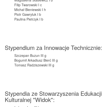
Magdalena Stasiewicz I b
Filip Twarowski I c
Michał Bieniewski I h
Piotr Gawryluk I b
Paulina Pietrzyk I b
Stypendium za Innowacje Technicznie:
Szczepan Buzun III g
Bogumił Arkadiusz Bierć III g
Tomasz Radziszewski III g
Stypendia ze Stowarzyszenia Edukacji
Kulturalnej "Widok":