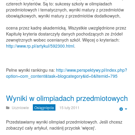
czterech kryteriów. Są to: sukcesy szkoły w olimpiadach
przedmiotowych i tematycznych, wyniki matury z przedmiotów
obowiązkowych, wyniki matury z przedmiotów dodatkowych,
ocena przez kadrę akademicką. Wszystkie uwzględnione przez
Kapitułę kryteria dostarczyły danych pochodzących ze źródeł
zewnętrznych wobec ocenianych szkół. Więcej o kryteriach:
http://www.rp.pl/artykul/592300.html
.
Pełne wyniki rankingu na:
http://www.perspektywy.pl/index.php?
option=com_content&task=blogcategory&id=0&Itemid=795
Wyniki w olimpiadach przedmiotowych
Uczniowie
Osiągnięcia
15 luty 2011
Emp
Przedstawiamy wyniki olimpiad przedmiotowych. Jeśli chcesz
zobaczyć cały artykuł, naciśnij przycisk 'więcej'.