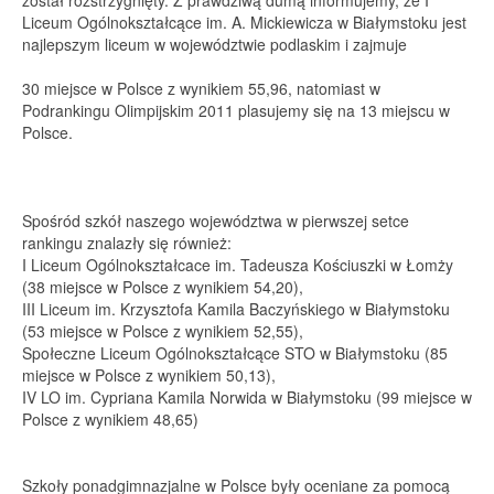
został rozstrzygnięty. Z prawdziwą dumą informujemy, że I
Liceum Ogólnokształcące im. A. Mickiewicza w Białymstoku jest
najlepszym liceum w województwie podlaskim i zajmuje
30 miejsce w Polsce z wynikiem 55,96, natomiast w
Podrankingu Olimpijskim 2011 plasujemy się na 13 miejscu w
Polsce.
Spośród szkół naszego województwa w pierwszej setce
rankingu znalazły się również:
I Liceum Ogólnokształcace im. Tadeusza Kościuszki w Łomży
(38 miejsce w Polsce z wynikiem 54,20),
III Liceum im. Krzysztofa Kamila Baczyńskiego w Białymstoku
(53 miejsce w Polsce z wynikiem 52,55),
Społeczne Liceum Ogólnokształcące STO w Białymstoku (85
miejsce w Polsce z wynikiem 50,13),
IV LO im. Cypriana Kamila Norwida w Białymstoku (99 miejsce w
Polsce z wynikiem 48,65)
Szkoły ponadgimnazjalne w Polsce były oceniane za pomocą