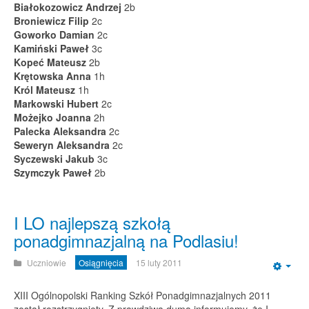
Białokozowicz Andrzej
2b
Broniewicz Filip
2c
Goworko Damian
2c
Kamiński Paweł
3c
Kopeć Mateusz
2b
Krętowska Anna
1h
Król Mateusz
1h
Markowski Hubert
2c
Możejko Joanna
2h
Palecka Aleksandra
2c
Seweryn Aleksandra
2c
Syczewski Jakub
3c
Szymczyk Paweł
2b
I LO najlepszą szkołą
ponadgimnazjalną na Podlasiu!
Uczniowie
Osiągnięcia
15 luty 2011
Emp
XIII Ogólnopolski Ranking Szkół Ponadgimnazjalnych 2011