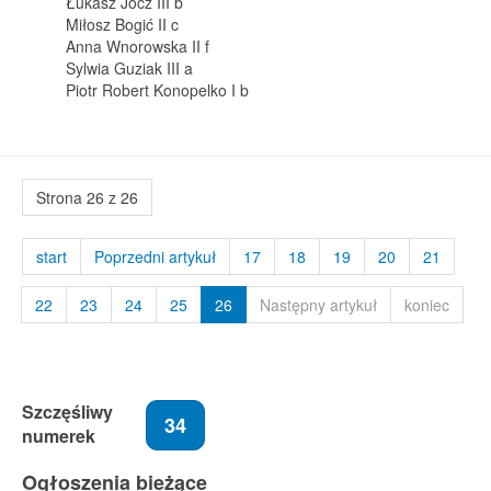
Łukasz Jocz III b
Miłosz Bogić II c
Anna Wnorowska II f
Sylwia Guziak III a
Piotr Robert Konopelko I b
Strona 26 z 26
start
Poprzedni artykuł
17
18
19
20
21
22
23
24
25
26
Następny artykuł
koniec
Szczęśliwy
34
numerek
Ogłoszenia bieżące