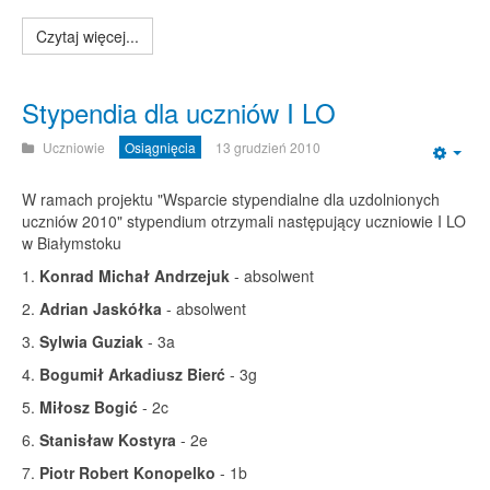
Czytaj więcej...
Stypendia dla uczniów I LO
Uczniowie
Osiągnięcia
13 grudzień 2010
Emp
W ramach projektu "Wsparcie stypendialne dla uzdolnionych
uczniów 2010" stypendium otrzymali następujący uczniowie I LO
w Białymstoku
1.
Konrad Michał Andrzejuk
- absolwent
2.
Adrian Jaskółka
- absolwent
3.
Sylwia Guziak
- 3a
4.
Bogumił Arkadiusz Bierć
- 3g
5.
Miłosz Bogić
- 2c
6.
Stanisław Kostyra
- 2e
7.
Piotr Robert Konopelko
- 1b