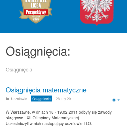
Osiągnięcia:
Osiągnięcia
Osiągnięcia matematyczne
Uczniowie
Osiągnięcia
28 luty 2011
Emp
W Warszawie, w dniach 18 - 19.02.2011 odbyły się zawody
okręgowe LXII Olimpiady Matematycznej.
Uczestniczyli w nich następujący uczniowie I LO: