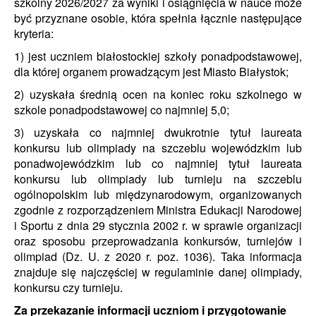
szkolny 2026/2027 za wyniki i osiągnięcia w nauce może
być przyznane osobie, która spełnia łącznie następujące
kryteria:
1) jest uczniem białostockiej szkoły ponadpodstawowej,
dla której organem prowadzącym jest Miasto Białystok;
2) uzyskała średnią ocen na koniec roku szkolnego w
szkole ponadpodstawowej co najmniej 5,0;
3) uzyskała co najmniej dwukrotnie tytuł laureata
konkursu lub olimpiady na szczeblu wojewódzkim lub
ponadwojewódzkim lub co najmniej tytuł laureata
konkursu lub olimpiady lub turnieju na szczeblu
ogólnopolskim lub międzynarodowym, organizowanych
zgodnie z rozporządzeniem Ministra Edukacji Narodowej
i Sportu z dnia 29 stycznia 2002 r. w sprawie organizacji
oraz sposobu przeprowadzania konkursów, turniejów i
olimpiad (Dz. U. z 2020 r. poz. 1036). Taka informacja
znajduje się najczęściej w regulaminie danej olimpiady,
konkursu czy turnieju.
Za przekazanie informacji uczniom i
przygotowanie