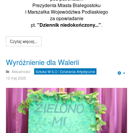
Prezydenta Miasta Białegostoku
i Marszałka Województwa Podlaskiego
za opowiadanie
pt.
"Dziennik niedokończony..."
.
Czytaj więcej...
Wyróżnienie dla Walerii
Aktualności
Sztuka W ILO / Działania Artystyczne
Emp
12 maj 2025