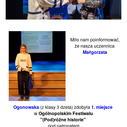
Miło nam poinformować,
że nasza uczennica
Małgorzata
Ogonowska
(z klasy 3 dzeta) zdobyła
1. miejsce
w
Ogólnopolskim Festiwalu
"(Pod)różne historie"
pod patronatem