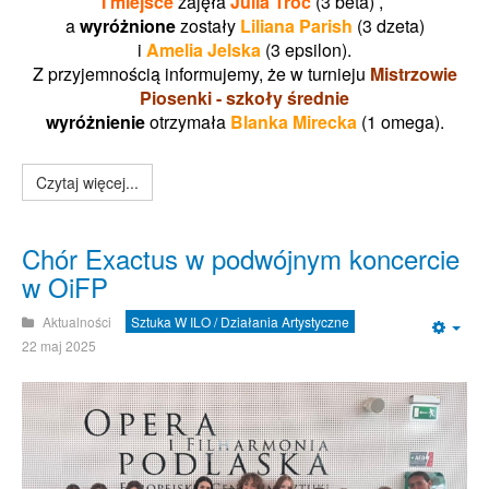
I miejsce
zajęła
Julia Troc
(3 beta) ,
a
wyróżnione
zostały
Liliana Parish
(3 dzeta)
i
Amelia Jelska
(3 epsilon).
Z przyjemnością informujemy, że w turnieju
Mistrzowie
Piosenki - szkoły średnie
wyróżnienie
otrzymała
Blanka Mirecka
(1 omega).
Czytaj więcej...
Chór Exactus w podwójnym koncercie
w OiFP
Aktualności
Sztuka W ILO / Działania Artystyczne
Emp
22 maj 2025