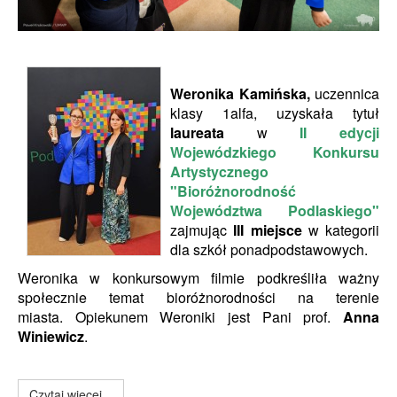
Weronika Kamińska,
uczennica
klasy 1alfa, uzyskała tytuł
laureata
w
II edycji
Wojewódzkiego Konkursu
Artystycznego
"Bioróżnorodność
Województwa Podlaskiego"
zajmując
III miejsce
w kategorii
dla szkół ponadpodstawowych.
Weronika w konkursowym filmie podkreśliła ważny
społecznie temat bioróżnorodności na terenie
miasta.
Opiekunem Weroniki jest Pani prof.
Anna
Winiewicz
.
Czytaj więcej...