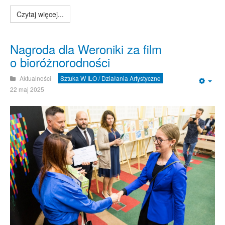
Czytaj więcej...
Nagroda dla Weroniki za film
o bioróżnorodności
Aktualności
Sztuka W ILO / Działania Artystyczne
Emp
22 maj 2025