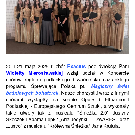
20 i 21 maja 2025 r. chór
Exactus
pod dyrekcją Pani
Wioletty Mierosławskiej
wziął udział w Koncercie
chórów regionu podlaskiego i warmińsko-mazurskiego
programu Śpiewająca Polska pt.:
Magiczny świat
baśniowych bohaterek
. Nasze chórzystki wraz z innymi
chórami wystąpiły na scenie Opery i Filharmonii
Podlaskiej - Europejskiego Centrum Sztuki, a wykonały
takie utwory jak z musicalu "Śnieżka 2.0"
Justyny
Skoczek i Adama Lepki
: „Aria Jedynki” i „DWARFS” oraz
„Lustro” z musicalu "Królewna Śnieżka" Jana Krutula.