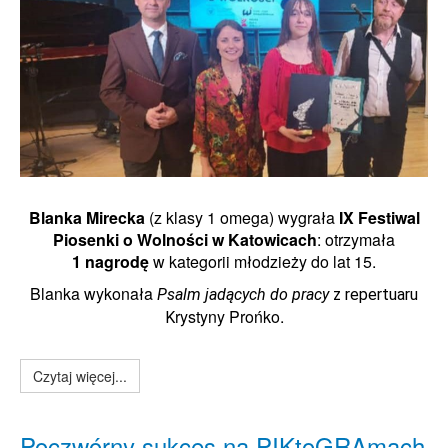
Blanka Mirecka
(z klasy 1 omega) wygrała
IX Festiwal
Piosenki o Wolności w Katowicach
: otrzymała
1 nagrodę
w kategorii młodzieży do lat 15.
Blanka wykonała
Psalm jadących do pracy
z repertuaru
rystyny Prońko.
K
Czytaj więcej...
Poczwórny sukces na PIKtoGRAmach