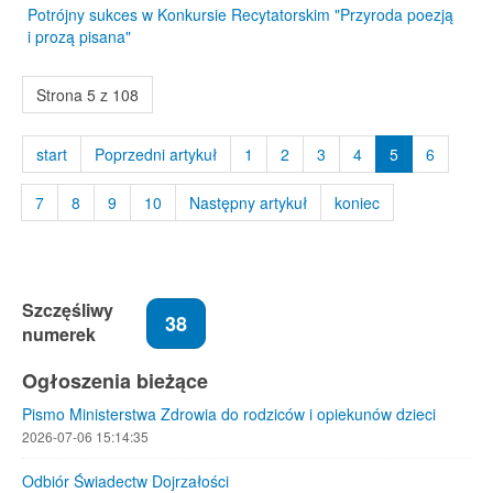
Potrójny sukces w Konkursie Recytatorskim "Przyroda poezją
i prozą pisana"
Strona 5 z 108
start
Poprzedni artykuł
1
2
3
4
5
6
7
8
9
10
Następny artykuł
koniec
Szczęśliwy
38
numerek
Ogłoszenia bieżące
Pismo Ministerstwa Zdrowia do rodziców i opiekunów dzieci
2026-07-06 15:14:35
Odbiór Świadectw Dojrzałości