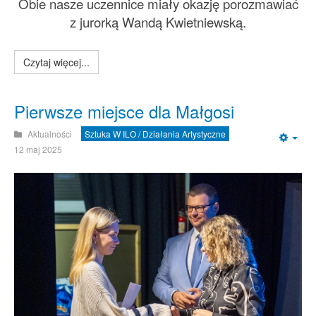
Obie nasze uczennice miały okazję porozmawiać
z jurorką Wandą Kwietniewską.
Czytaj więcej...
Pierwsze miejsce dla Małgosi
Aktualności
Sztuka W ILO / Działania Artystyczne
Emp
12 maj 2025