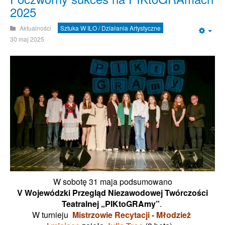
2025
Aktualności
Sztuka W ILO / Działania Artystyczne
Emp
30 maj 2025
W sobotę 31 maja podsumowano
V Wojewódzki Przegląd Niezawodowej Twórczości
Teatralnej „PIKtoGRAmy”
.
W turnieju
Mistrzowie Recytacji - Młodzież