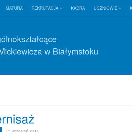
MATURA
REKRUTACJA
KADRA
UCZNIOWIE
gólnokształcące
Mickiewicza w Białymstoku
rnisaż
e
15 wrzesień 2014