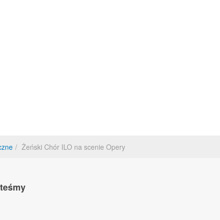
yczne
Żeński Chór ILO na scenie Opery
steśmy