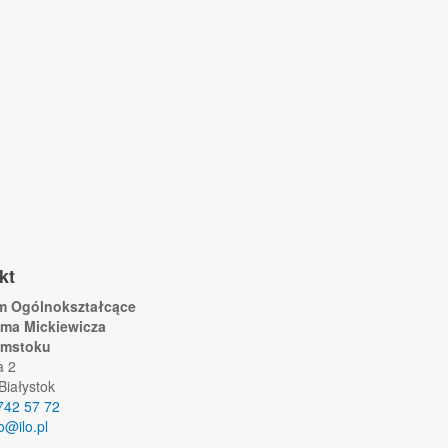
kt
um Ogólnokształcące
ama Mickiewicza
ymstoku
a 2
Białystok
742 57 72
lo@ilo.pl