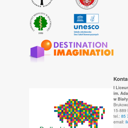
Konta
I Lice
im. Ad
w Biał
Brukow
15-889 
tel.:
85 
email:
i