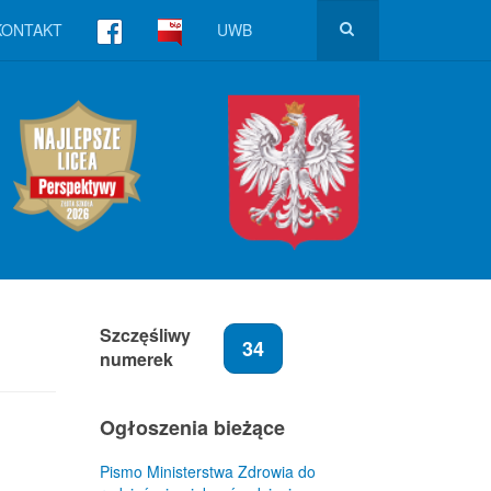
KONTAKT
UWB
Szczęśliwy
34
numerek
Ogłoszenia bieżące
Pismo Ministerstwa Zdrowia do