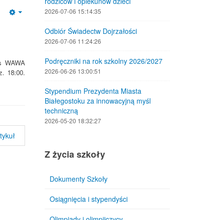
rodziców i opiekunów dzieci
2026-07-06 15:14:35
Empty
Odbiór Świadectw Dojrzałości
2026-07-06 11:24:26
Podręczniki na rok szkolny 2026/2027
as
WAWA
2026-06-26 13:00:51
z. 18:00.
Stypendium Prezydenta Miasta
Białegostoku za innowacyjną myśl
techniczną
2026-05-20 18:32:27
tykuł
Z życia szkoły
Dokumenty Szkoły
Osiągnięcia i stypendyści
Olimpiady i olimpijczycy