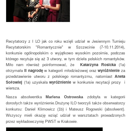
Recytatorzy z I LO jak co roku wzięli udział w Jesiennym Turnieju
Recytatorskim "Romantycznie" w Szczecinie (7-10.11.2014),
konkursie ogólnopolskim o wyjątkowo wysokim pozoimie, podczas
którego recytuje się aż 3 utwory, w tym dzieła polskich romantyków.
Miło nam również poinformować, że
Katarzyna Rosicka
(1a)
otrzymała
II nagrodę
w kategorii młodzieżowej oraz
wyróżnienie
za
przedstawienie utworu z polskiego romantyzmu, natomiast
Aneta
Sołowiej
(1a) uzyskała
wyróżnienie
w konkursie recytacji prozy i
wiersza.
Nasza absolwentka
Marlena Ostrowska
zdobyła w kategorii
dorosłych także wyróżnienie.Drużynę ILO tworzyli także obserwatorzy
konkursu: Daniel Klimowicz (1b) i Mateusz Rogowski (absolwent).
Wszyscy mieli okazję wziąć udział w warsztatach prowadzonych
przez wykładowczynię PWST w Krakowie.