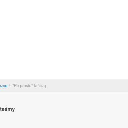
yczne
"Po prostu" tańczą
steśmy