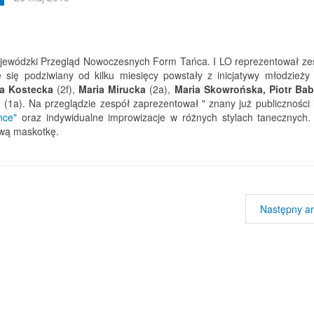
ojewódzki Przegląd Nowoczesnych Form Tańca. I LO reprezentował ze
e się podziwiany od kilku miesięcy powstały z inicjatywy młodzież
ia Kostecka
(2f),
Maria Mirucka
(2a),
Maria Skowrońska, Piotr Bab
i
(1a). Na przeglądzie zespół zaprezentował " znany już publiczności 
nce
"
oraz indywidualne improwizacje w różnych stylach tanecznych.
ową maskotkę.
Następny ar