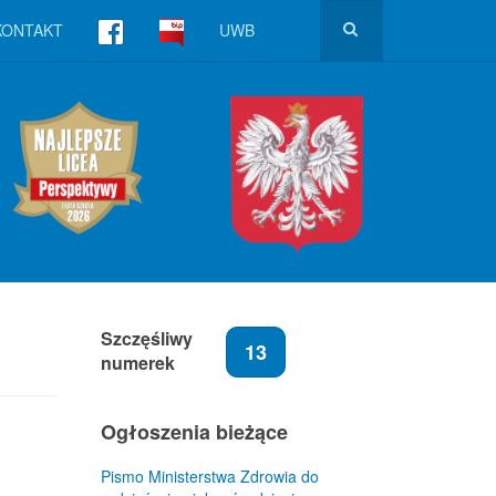
KONTAKT
UWB
Szczęśliwy
13
numerek
Ogłoszenia bieżące
Pismo Ministerstwa Zdrowia do