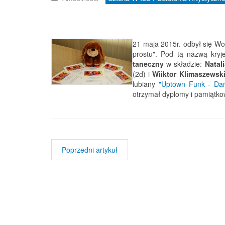
21 maja 2015r. odbył się W
prostu". Pod tą nazwą kryj
taneczny
w składzie:
Natal
(2d) i
Wiiktor Klimaszewsk
lubiany
"
Uptown Funk - Da
otrzymał dyplomy i pamiątk
Poprzedni artykuł