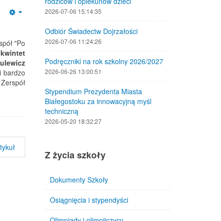
rodziców i opiekunów dzieci
2026-07-06 15:14:35
Empty
Odbiór Świadectw Dojrzałości
2026-07-06 11:24:26
spół "Po
y
kwintet
Podręczniki na rok szkolny 2026/2027
ulewicz
2026-06-26 13:00:51
i bardzo
 Zerspół
Stypendium Prezydenta Miasta
Białegostoku za innowacyjną myśl
techniczną
2026-05-20 18:32:27
tykuł
Z życia szkoły
Dokumenty Szkoły
Osiągnięcia i stypendyści
Olimpiady i olimpijczycy