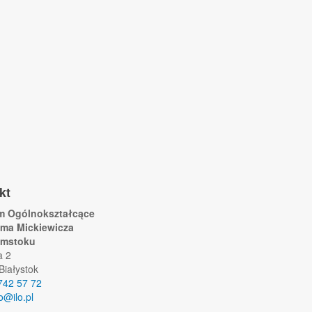
kt
um Ogólnokształcące
ama Mickiewicza
ymstoku
a 2
Białystok
742 57 72
lo@ilo.pl