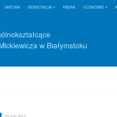
MATURA
REKRUTACJA
KADRA
UCZNIOWIE
gólnokształcące
Mickiewicza w Białymstoku
e
28 maj 2015