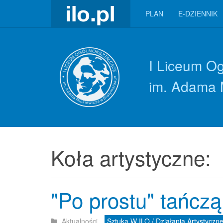
PLAN
E-DZIENNIK
I Liceum O
im. Adama 
Koła artystyczne:
"Po prostu" tańczą
Aktualności
Sztuka W ILO / Działania Artystyczn