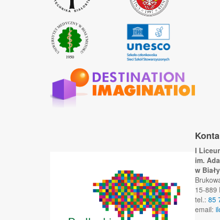
Konta
I Lice
im. Ad
w Biał
Brukow
15-889 
tel.:
85 
email:
i