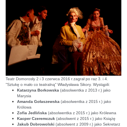
Teatr Domorosły 2 i 3 czerwca 2016 r.zagrał po raz 3. i 4.
"Sztukę o mało co teatralną" Władysława Sikory. Wystąpili:
Katarzyna Borkowska
(absolwentka z 2013 r.) jako
Marysia
Amanda Gołaszewska
(absolwentka z 2015 r.) jako
Królowa
Zofia Jedlińska
(absolwentka z 2015 r.)
jako Królewna
Kacper Czeremczuk
(absolwent z 2015 r.)
jako Książę
Jakub Dobrowolski
(absolwent z 2009 r.) jako Sekretarz