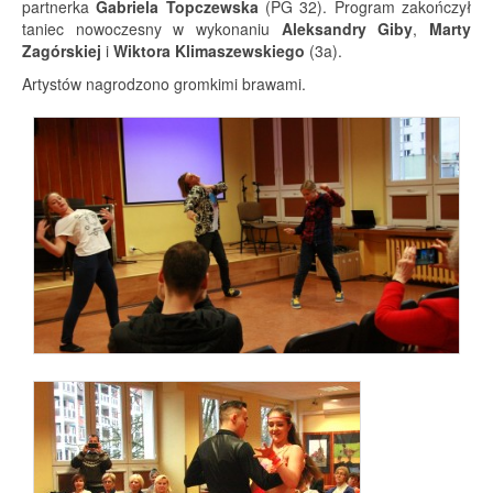
partnerka
Gabriela Topczewska
(PG 32). Program zakończył
taniec nowoczesny w wykonaniu
Aleksandry Giby
,
Marty
Zagórskiej
i
Wiktora Klimaszewskiego
(3a).
Artystów nagrodzono gromkimi brawami.