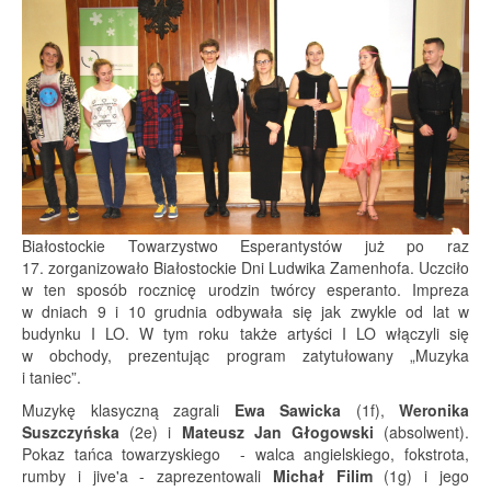
Białostockie Towarzystwo Esperantystów już po raz
17. zorganizowało Białostockie Dni Ludwika Zamenhofa. Uczciło
w ten sposób rocznicę urodzin twórcy esperanto. Impreza
w dniach 9 i 10 grudnia odbywała się jak zwykle od lat w
budynku I LO. W tym roku także artyści I LO włączyli się
w obchody, prezentując program
zatytułowany „Muzyka
i taniec”.
Muzykę klasyczną zagrali
Ewa Sawicka
(1f),
Weronika
Suszczyńska
(2e) i
Mateusz Jan Głogowski
(absolwent).
Pokaz tańca towarzyskiego - walca angielskiego, fokstrota,
rumby i jive'a - zaprezentowali
Michał Filim
(1g) i jego