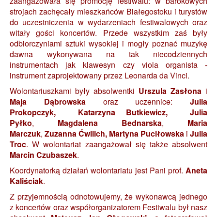
zaangażowała się promocję festiwalu:
w barokowych
strojach zachęcały mieszkańców Białegostoku i turystów
do uczestniczenia w wydarzeniach festiwalowych oraz
witały gości koncertów. Przede wszystkim zaś były
odbiorczyniami sztuki wysokiej i mogły poznać muzykę
dawna wykonywana na tak niecodziennych
instrumentach jak klawesyn czy viola organista -
instrument zaprojektowany przez Leonarda da Vinci.
Wolontariuszkami były absolwentki
Urszula Zasłona
i
Maja Dąbrowska
oraz uczennice:
Julia
Prokopczyk,
Katarzyna Butkiewicz,
Julia
Pyłko
,
Magdalena Bednarska
,
Maria
Marczuk
,
Zuzanna Ćwilich,
Martyna Puciłowska
i
Julia
Troc
. W wolontariat zaangażował się także absolwent
Marcin Czubaszek
.
Koordynatorką działań wolontariatu jest Pani prof.
Aneta
Kaliściak
.
Z przyjemnością odnotowujemy, że wykonawcą jednego
z koncertów oraz współorganizatorem Festiwalu był nasz