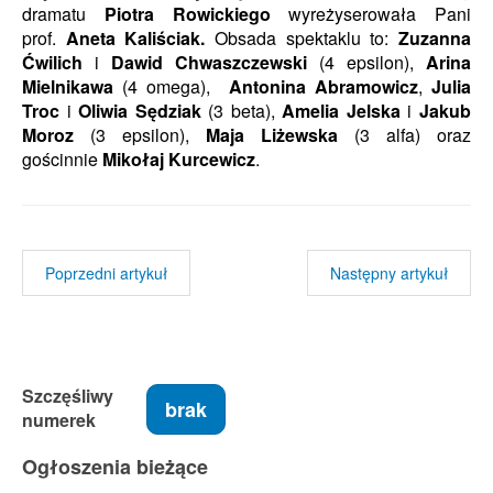
dramatu
Piotra Rowickiego
wyreżyserowała Pani
prof.
Aneta Kaliściak.
Obsada spektaklu to:
Zuzanna
Ćwilich
i
Dawid Chwaszczewski
(4 epsilon),
Arina
Mielnikawa
(4 omega),
Antonina Abramowicz
,
Julia
Troc
i
Oliwia Sędziak
(3 beta),
Amelia Jelska
i
Jakub
Moroz
(3 epsilon),
Maja Liżewska
(3 alfa) oraz
gościnnie
Mikołaj Kurcewicz
.
Poprzedni artykuł
Następny artykuł
Szczęśliwy
brak
numerek
Ogłoszenia bieżące