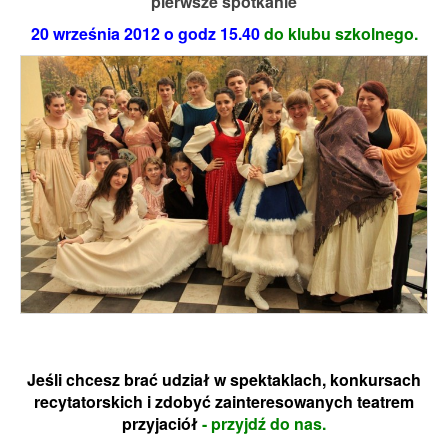
pierwsze spotkanie
20 września 2012 o godz 15.40
do klubu szkolnego.
Jeśli chcesz brać udział w spektaklach, konkursach
recytatorskich i zdobyć zainteresowanych teatrem
przyjaciół
- przyjdź do nas.