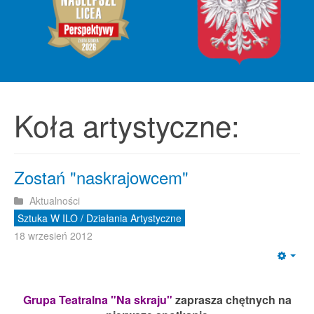
Koła artystyczne:
Zostań "naskrajowcem"
Aktualności
Sztuka W ILO / Działania Artystyczne
18 wrzesień 2012
Emp
Grupa Teatralna "Na skraju"
zaprasza chętnych na