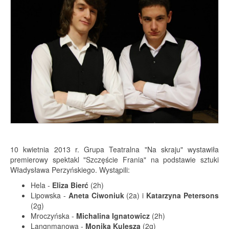
10 kwietnia 2013 r. Grupa Teatralna "Na skraju" wystawiła
premierowy spektakl "Szczęście Frania" na podstawie sztuki
Władysława Perzyńskiego. Wystąpili:
Hela -
Eliza Bierć
(2h)
Lipowska -
Aneta Ciwoniuk
(2a) i
Katarzyna Petersons
(2g)
Mroczyńska -
Michalina Ignatowicz
(2h)
Langnmanowa -
Monika Kulesza
(2g)