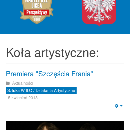
Koła artystyczne:
Premiera "Szczęścia Frania"
Aktualności
Sztuka W ILO / Działania Artystyczne
15 kwiecień 2013
Emp