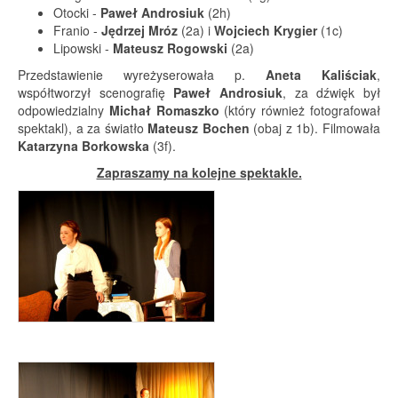
Otocki -
Paweł Androsiuk
(2h)
Franio -
Jędrzej Mróz
(2a) i
Wojciech Krygier
(1c)
Lipowski -
Mateusz Rogowski
(2a)
Przedstawienie wyreżyserowała p.
Aneta Kaliściak
,
współtworzył scenografię
Paweł Androsiuk
, za dźwięk był
odpowiedzialny
Michał Romaszko
(który również fotografował
spektakl), a za światło
Mateusz Bochen
(obaj z 1b). Filmowała
Katarzyna Borkowska
(3f).
Zapraszamy na kolejne spektakle.