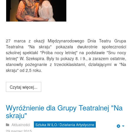
27 marca z okazji Międzynarodowego Dnia Teatru Grupa
Teatralna "Na skraju" pokazała dwukrotnie społeczności
szkolnej spektakl "Próba nocy letniej" na podstawie "Snu nocy
letniej" W. Szekspira. Byly to pokazy 8. i 9., a zarazem ostatnie,
stanowily pożegnanie z trzecioklasistami, działającymi w "Na
skraju" od 2,5 roku.
Czytaj więcej...
Wyróżnienie dla Grupy Teatralnej "Na
skraju"
Aktualności
Sztuka W ILO / Działania Artystyczne
Emp
29 marzec 2015