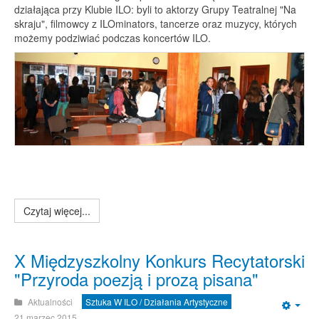
działająca przy Klubie ILO: byli to aktorzy Grupy Teatralnej "Na
skraju", filmowcy z ILOminators, tancerze oraz muzycy, których
możemy podziwiać podczas koncertów ILO.
Czytaj więcej...
X Międzyszkolny Konkurs Recytatorski
"Przyroda poezją i prozą pisana"
Aktualności
Sztuka W ILO / Działania Artystyczne
Emp
21 marzec 2015