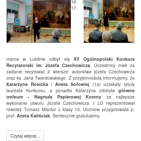
16 i
17
marca w Lublinie odbył się
XV Ogólnopolski Konkurs
Recytatorski im. Józefa Czechowicza
. Uczestnicy mieli za
zadanie recytować 2 wiersze: autorstwa józefa Czechowicza
oraz ks. Jana Twardowskiego. Z przyjemnością informujemy, że
Katarzyna Rosicka
i
Aneta Sołowiej
(1a) uzyskały tytuły
laureata Konkursu, a ponadto Katarzyna zdobyła
główne
trofeum - Nagrodę Papierowej Korony
za najlepsze
wykonanie utworu Józefa Czechowicza. I LO reprezentował
również Tomasz Mantur z klasy 1d. Uczniow przygotowała p.
prof.
Aneta Kaliściak
. Serdecznie gratulujemy.
Czytaj więcej...