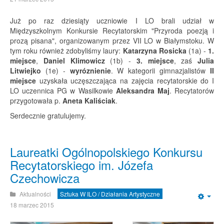
Już po raz dziesiąty uczniowie I LO brali udział w
Międzyszkolnym Konkursie Recytatorskim "Przyroda poezją i
prozą pisana", organizowanym przez VII LO w Białymstoku. W
tym roku również zdobyliśmy laury:
Katarzyna Rosicka
(1a) -
1.
miejsce
,
Daniel Klimowicz
(1b) -
3. miejsce
, zaś
Julia
Litwiejko
(1e) -
wyróznienie
. W kategorii gimnazjalistów
II
miejsce
uzyskała uczęszczająca na zajęcia recytatorskie do I
LO uczennica PG w Wasilkowie
Aleksandra Maj
.
Recytatorów
przygotowała p.
Aneta Kaliściak
.
Serdecznie gratulujemy.
Laureatki Ogólnopolskiego Konkursu
Recytatorskiego im. Józefa
Czechowicza
Aktualności
Sztuka W ILO / Działania Artystyczne
Emp
18 marzec 2015