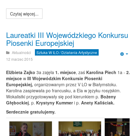
Czytaj więcej...
Laureatki III Wojewódzkiego Konkursu
Piosenki Europejskiej
Aktualności
Sztuka W ILO / Działania Artystyczne
Emp
12 marzec 2015
Elżbieta Zajko
3a zajęła
1. miejsce
, zaś
Karolina Piech
1a -
2.
miejsce
w
III Wojewódzkim Konkursie Piosenki
Europejskiej,
organizowanym przez V LO w Białymstoku.
Karolina zaspiewała po francusku, a Ela w języku rosyjskim.
Wokalistki przygotowywały się pod kierunkiem p.
Bożeny
Głębockiej
, p.
Krystyny Kummer
i p.
Anety Kaliściak.
Serdecznie gratulujemy.