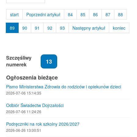
start
Poprzedni artykuł
84
85
86
87
88
89
90
91
92
93
Następny artykuł
koniec
Szczęśliwy
13
numerek
Ogłoszenia bieżące
Pismo Ministerstwa Zdrowia do rodziców i opiekunów dzieci
2026-07-06 15:14:35
Odbiór Świadectw Dojrzałości
2026-07-06 11:24:26
Podręczniki na rok szkolny 2026/2027
2026-06-26 13:00:51