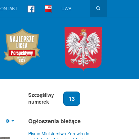
KONTAKT
UWB
Szczęśliwy
13
numerek
Ogłoszenia bieżące
Empty
Pismo Ministerstwa Zdrowia do