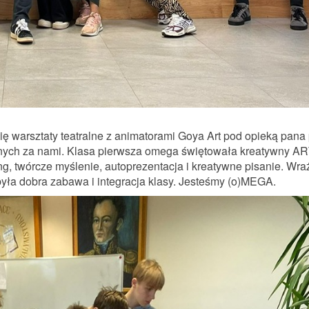
ię warsztaty teatralne z animatorami Goya Art pod opieką pana 
znych za nami. Klasa pierwsza omega świętowała kreatywny AR
g, twórcze myślenie, autoprezentacja i kreatywne pisanie. Wra
była dobra zabawa i integracja klasy. Jesteśmy (o)MEGA.