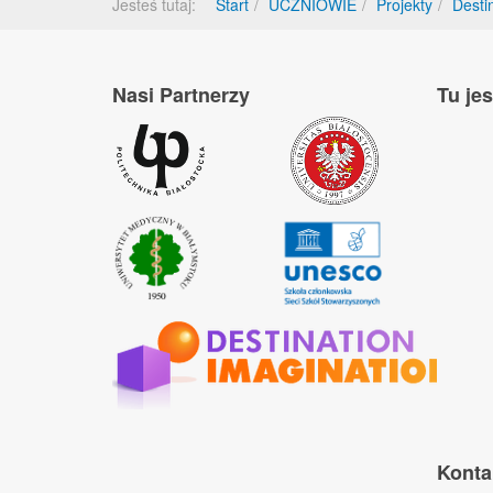
Jesteś tutaj:
Start
UCZNIOWIE
Projekty
Desti
Nasi Partnerzy
Tu je
Konta