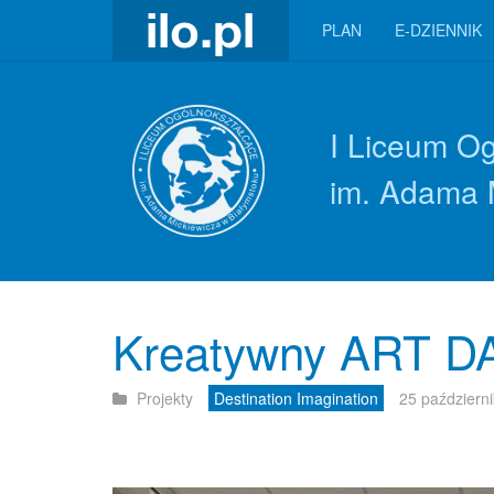
PLAN
E-DZIENNIK
I Liceum O
im. Adama 
Kreatywny ART D
Projekty
Destination Imagination
25 październ