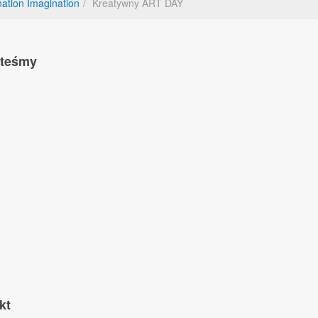
nation Imagination
Kreatywny ART DAY
steśmy
kt