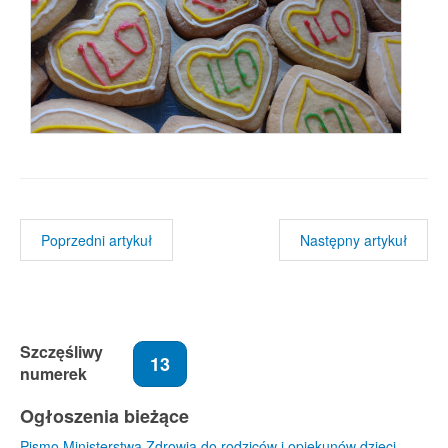
Poprzedni artykuł
Następny artykuł
Szczęśliwy
13
numerek
Ogłoszenia bieżące
Pismo Ministerstwa Zdrowia do rodziców i opiekunów dzieci