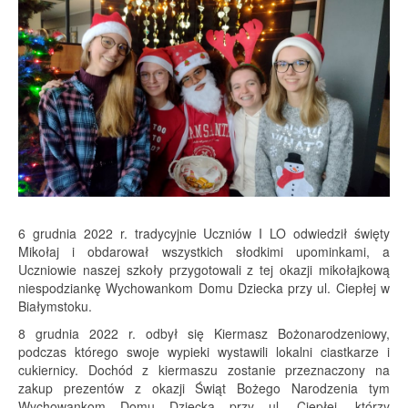
6 grudnia 2022 r. tradycyjnie Uczniów I LO odwiedził święty
Mikołaj i obdarował wszystkich słodkimi upominkami, a
Uczniowie naszej szkoły przygotowali z tej okazji mikołajkową
niespodziankę Wychowankom Domu Dziecka przy ul. Ciepłej w
Białymstoku.
8 grudnia 2022 r. odbył się Kiermasz Bożonarodzeniowy,
podczas którego swoje wypieki wystawili lokalni ciastkarze i
cukiernicy. Dochód z kiermaszu zostanie przeznaczony na
zakup prezentów z okazji Świąt Bożego Narodzenia tym
Wychowankom Domu Dziecka przy ul. Ciepłej, którzy