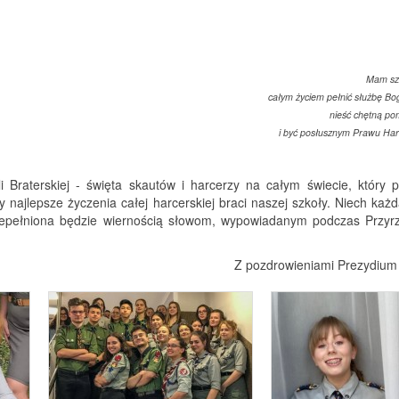
Mam sz
całym życiem pełnić służbę Bog
nieść chętną po
i być posłusznym Prawu Har
i Braterskiej - święta skautów i harcerzy na całym świecie, który 
 najlepsze życzenia całej harcerskiej braci naszej szkoły. Niech każd
epełniona będzie wiernością słowom, wypowiadanym podczas Przyr
Z pozdrowieniami Prezydiu