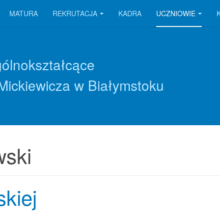
MATURA
REKRUTACJA
KADRA
UCZNIOWIE
gólnokształcące
Mickiewicza w Białymstoku
ski
skiej