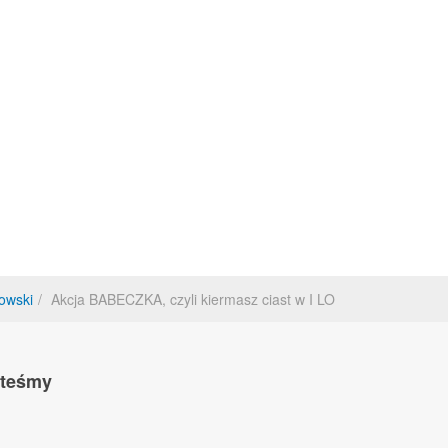
owski
Akcja BABECZKA, czyli kiermasz ciast w I LO
steśmy