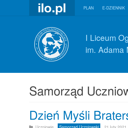
PLAN
E-DZIENNIK
I Liceum O
im. Adama 
Samorząd Uczniow
Dzień Myśli Brater
Uczniowie
Samorząd Uczniowski
21 luty 2021