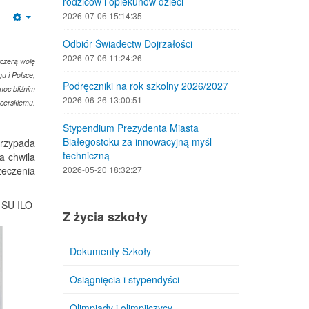
rodziców i opiekunów dzieci
2026-07-06 15:14:35
Empty
Odbiór Świadectw Dojrzałości
2026-07-06 11:24:26
czerą wolę
u i Polsce,
Podręczniki na rok szkolny 2026/2027
moc bliźnim
2026-06-26 13:00:51
cerskiemu.
Stypendium Prezydenta Miasta
Białegostoku za innowacyjną myśl
przypada
techniczną
a chwila
zeczenia
2026-05-20 18:32:27
m SU ILO
Z życia szkoły
Dokumenty Szkoły
Osiągnięcia i stypendyści
Olimpiady i olimpijczycy