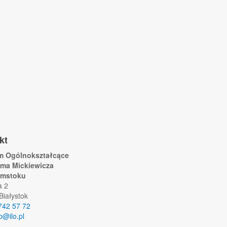
kt
um Ogólnokształcące
ama Mickiewicza
ymstoku
a 2
Białystok
742 57 72
lo@ilo.pl