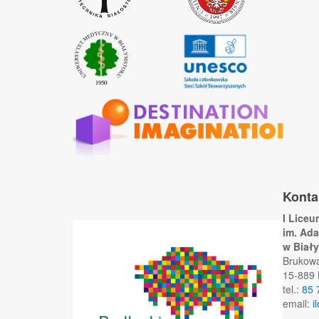
Konta
I Lice
im. Ad
w Biał
Brukow
15-889 
tel.:
85 
email:
i