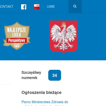
KONTAKT
UWB
Szczęśliwy
34
numerek
Ogłoszenia bieżące
Pismo Ministerstwa Zdrowia do