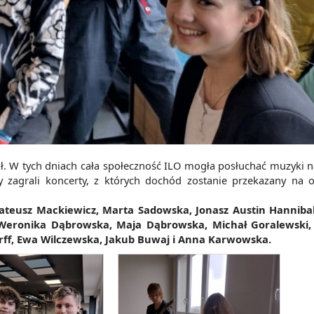
lkł. W tych dniach cała społeczność ILO mogła posłuchać muzyki 
 zagrali koncerty, z których dochód zostanie przekazany na o
ateusz Mackiewicz, Marta Sadowska, Jonasz Austin Hannibal
eronika Dąbrowska, Maja Dąbrowska, Michał Goralewski,
ff, Ewa Wilczewska, Jakub Buwaj i Anna Karwowska.