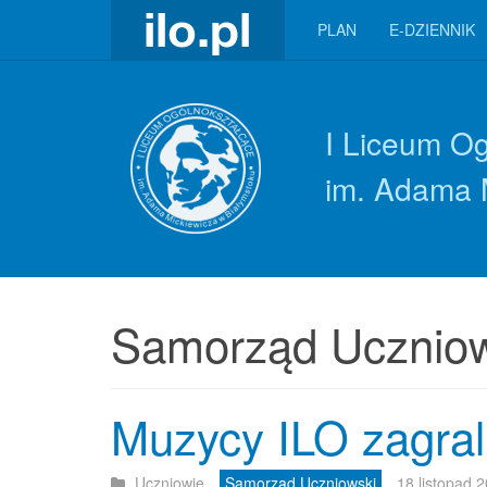
PLAN
E-DZIENNIK
I Liceum O
im. Adama 
Samorząd Uczniow
Muzycy ILO zagrali
Uczniowie
Samorząd Uczniowski
18 listopad 