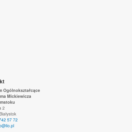
kt
um Ogólnokształcące
ama Mickiewicza
ymstoku
a 2
Białystok
742 57 72
lo@ilo.pl