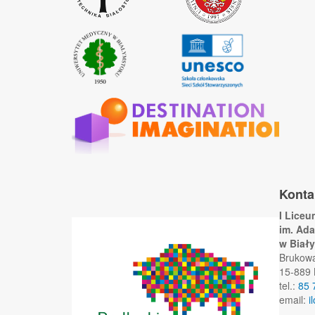
Konta
I Lice
im. Ad
w Biał
Brukow
15-889 
tel.:
85 
email:
i