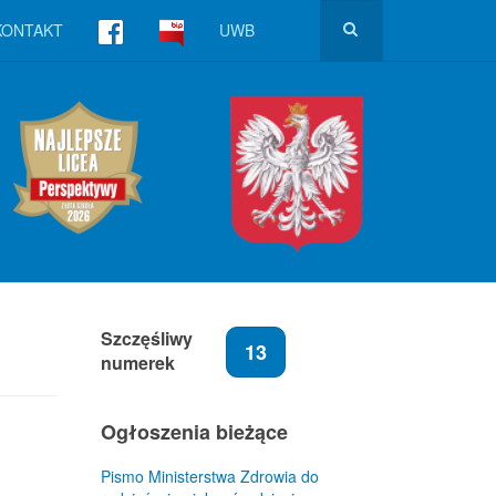
KONTAKT
UWB
Szczęśliwy
13
numerek
Ogłoszenia bieżące
Pismo Ministerstwa Zdrowia do