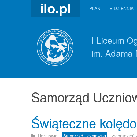
PLAN
E-DZIENNIK
I Liceum O
im. Adama 
Samorząd Uczniow
Świąteczne kolęd
Uczniowie
Samorząd Uczniowski
22 grudzień