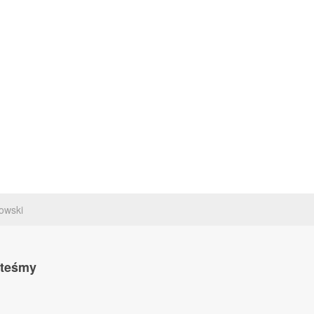
owski
steśmy