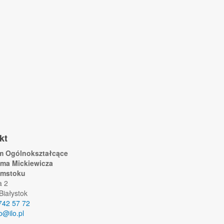
kt
um Ogólnokształcące
ama Mickiewicza
ymstoku
a 2
Białystok
742 57 72
lo@ilo.pl