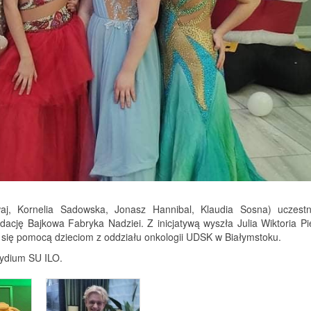
, Kornelia Sadowska, Jonasz Hannibal, Klaudia Sosna) uczestni
ję Bajkowa Fabryka Nadziei. Z inicjatywą wyszła Julia Wiktoria Pi
je się pomocą dzieciom z oddziału onkologii UDSK w Białymstoku.
ezydium SU ILO.