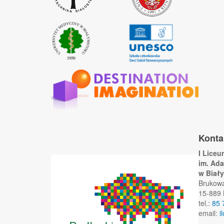
Konta
I Lice
im. Ad
w Biał
Brukow
15-889 
tel.:
85 
email:
i