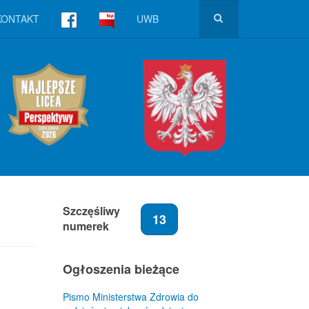
KONTAKT
UWB
Szczęśliwy
13
numerek
Ogłoszenia bieżące
Pismo Ministerstwa Zdrowia do