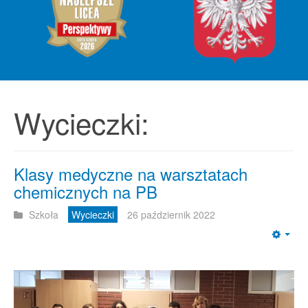
Wycieczki:
Klasy medyczne na warsztatach
chemicznych na PB
Szkoła
Wycieczki
26 październik 2022
Emp