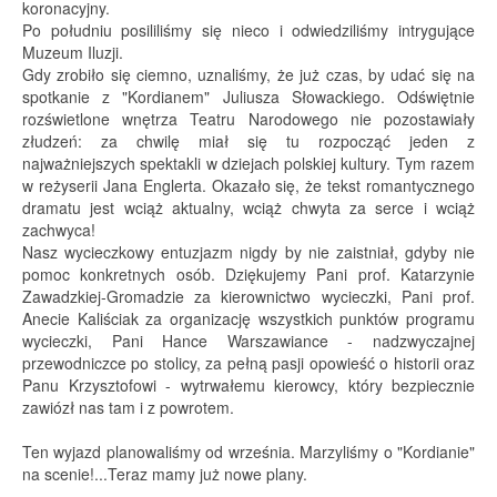
koronacyjny.
Po południu posililiśmy się nieco i odwiedziliśmy intrygujące
Muzeum Iluzji.
Gdy zrobiło się ciemno, uznaliśmy, że już czas, by udać się na
spotkanie z "Kordianem" Juliusza Słowackiego. Odświętnie
rozświetlone wnętrza Teatru Narodowego nie pozostawiały
złudzeń: za chwilę miał się tu rozpocząć jeden z
najważniejszych spektakli w dziejach polskiej kultury. Tym razem
w reżyserii Jana Englerta. Okazało się, że tekst romantycznego
dramatu jest wciąż aktualny, wciąż chwyta za serce i wciąż
zachwyca!
Nasz wycieczkowy entuzjazm nigdy by nie zaistniał, gdyby nie
pomoc konkretnych osób. Dziękujemy Pani prof. Katarzynie
Zawadzkiej-Gromadzie za kierownictwo wycieczki, Pani prof.
Anecie Kaliściak za organizację wszystkich punktów programu
wycieczki, Pani Hance Warszawiance - nadzwyczajnej
przewodniczce po stolicy, za pełną pasji opowieść o historii oraz
Panu Krzysztofowi - wytrwałemu kierowcy, który bezpiecznie
zawiózł nas tam i z powrotem.
Ten wyjazd planowaliśmy od września. Marzyliśmy o "Kordianie"
na scenie!...Teraz mamy już nowe plany.