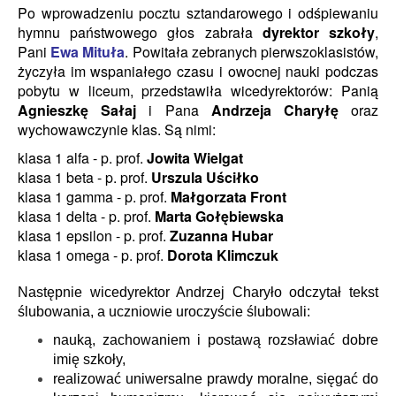
Po wprowadzeniu pocztu sztandarowego i odśpiewaniu
hymnu państwowego głos zabrała
dyrektor szkoły
,
Pani
Ewa Mituła
. Powitała zebranych pierwszoklasistów,
życzyła im wspaniałego czasu i owocnej nauki podczas
pobytu w liceum,
przedstawiła wicedyrektorów: Panią
Agnieszkę Sałaj
i Pana
Andrzeja Charyłę
oraz
wychowawczynie klas. Są nimi:
klasa 1 alfa - p. prof.
Jowita Wielgat
klasa 1 beta - p. prof.
Urszula Uściłko
klasa 1 gamma - p. prof.
Małgorzata Front
klasa 1 delta - p. prof.
Marta Gołębiewska
klasa 1 epsilon - p. prof.
Zuzanna Hubar
klasa 1 omega - p. prof.
Dorota Klimczuk
Następnie wicedyrektor Andrzej Charyło
odczytał tekst
ślubowania, a uczniowie uroczyście ślubowali:
nauką, zachowaniem i postawą rozsławiać dobre
imię szkoły,
realizować uniwersalne prawdy moralne, sięgać do