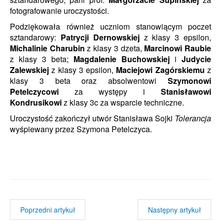
fotografowanie uroczystości.
Podziękowała również uczniom stanowiącym poczet
sztandarowy:
Patrycji Dernowskiej
z klasy 3 epsilon,
Michalinie Charubin
z klasy 3 dzeta,
Marcinowi Raubie
z klasy 3 beta;
Magdalenie Buchowskiej
i
Judycie
Zalewskiej
z klasy 3 epsilon,
Maciejowi Zagórskiemu
z
klasy 3 beta oraz absolwentowi
Szymonowi
Petelczycowi
za występy i
Stanisławowi
Kondrusikowi
z klasy 3c za wsparcie techniczne.
Uroczystość zakończył utwór Stanisława Sojki
Tolerancja
wyśpiewany przez
Szymona Petelczyca
.
Poprzedni artykuł
Następny artykuł