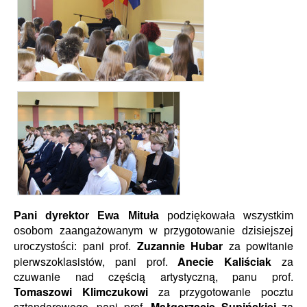
Pani dyrektor Ewa Mituła
podziękowała wszystkim
osobom zaangażowanym w przygotowanie dzisiejszej
pani prof.
Zuzannie Hubar
za powitanie
uroczystości:
pierwszoklasistów, pani prof.
Anecie Kaliściak
za
czuwanie nad częścią artystyczną, panu prof.
Tomaszowi Klimczukowi
za przygotowanie pocztu
sztandarowego, pani prof.
Małgorzacie Supińskiej
za